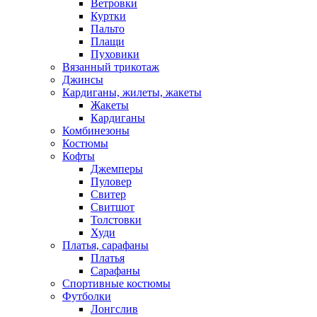
Ветровки
Куртки
Пальто
Плащи
Пуховики
Вязанный трикотаж
Джинсы
Кардиганы, жилеты, жакеты
Жакеты
Кардиганы
Комбинезоны
Костюмы
Кофты
Джемперы
Пуловер
Свитер
Свитшот
Толстовки
Худи
Платья, сарафаны
Платья
Сарафаны
Спортивные костюмы
Футболки
Лонгслив