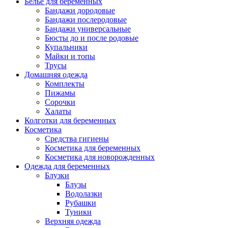
Белье для беременных
Бандажи дородовые
Бандажи послеродовые
Бандажи универсальные
Бюсты до и после родовые
Купальники
Майки и топы
Трусы
Домашняя одежда
Комплекты
Пижамы
Сорочки
Халаты
Колготки для беременных
Косметика
Cредства гигиены
Косметика для беременных
Косметика для новорожденных
Одежда для беременных
Блузки
Блузы
Водолазки
Рубашки
Туники
Верхняя одежда