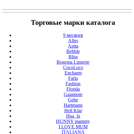
Торговые марки каталога
9 месяцев
Alles
Anita
Bebble
Bliss
Bogema Lingerie
CocoLoco
Encharm
Farla
Fashion
Florida
Gaiamom
Gebe
Hartmann
Hell Klar
Hua_fa
HUNNY mammy
I LOVE MUM
ITALIANA