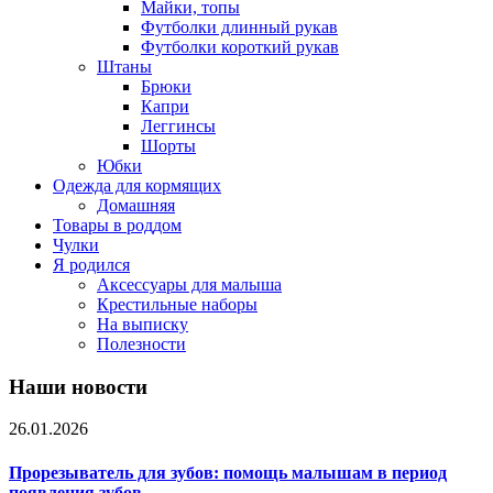
Майки, топы
Футболки длинный рукав
Футболки короткий рукав
Штаны
Брюки
Капри
Леггинсы
Шорты
Юбки
Одежда для кормящих
Домашняя
Товары в роддом
Чулки
Я родился
Аксессуары для малыша
Крестильные наборы
На выписку
Полезности
Наши новости
26.01.2026
Прорезыватель для зубов: помощь малышам в период
появления зубов