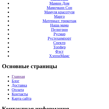
Мамин Дом
Мамочкин Сон
Мамуля красотуля
Марго
Материал: трикотаж
Наша мама
Пелигрин
Русмар
Рустехимпорт
Спектр
Топфер
Фэст
ХэппиМамс
Основные
страницы
Главная
Блог
Доставка
Оплата
Контакты
Карта сайта
Контактная
информация