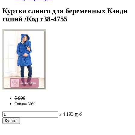
Куртка слинго для беременных Кэнди
синий /Код r38-4755
5 990
Скидка 30%
4 193
руб
x