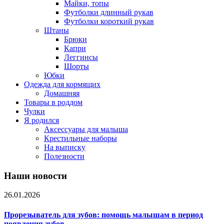
Майки, топы
Футболки длинный рукав
Футболки короткий рукав
Штаны
Брюки
Капри
Леггинсы
Шорты
Юбки
Одежда для кормящих
Домашняя
Товары в роддом
Чулки
Я родился
Аксессуары для малыша
Крестильные наборы
На выписку
Полезности
Наши новости
26.01.2026
Прорезыватель для зубов: помощь малышам в период
появления зубов