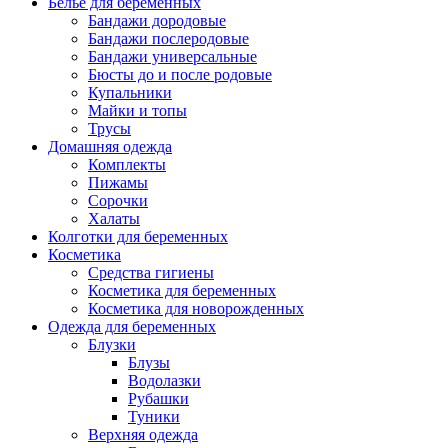
Белье для беременных
Бандажи дородовые
Бандажи послеродовые
Бандажи универсальные
Бюсты до и после родовые
Купальники
Майки и топы
Трусы
Домашняя одежда
Комплекты
Пижамы
Сорочки
Халаты
Колготки для беременных
Косметика
Cредства гигиены
Косметика для беременных
Косметика для новорожденных
Одежда для беременных
Блузки
Блузы
Водолазки
Рубашки
Туники
Верхняя одежда