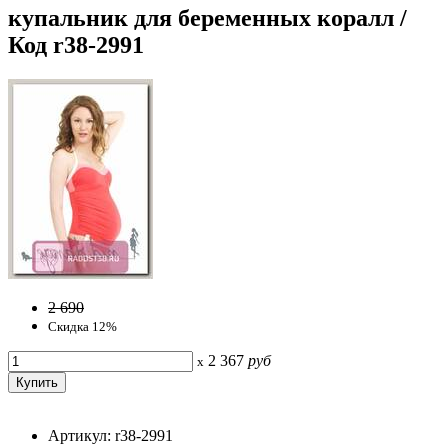
купальник для беременных коралл /
Код r38-2991
2 690
Скидка 12%
2 367
руб
x
Артикул: r38-2991