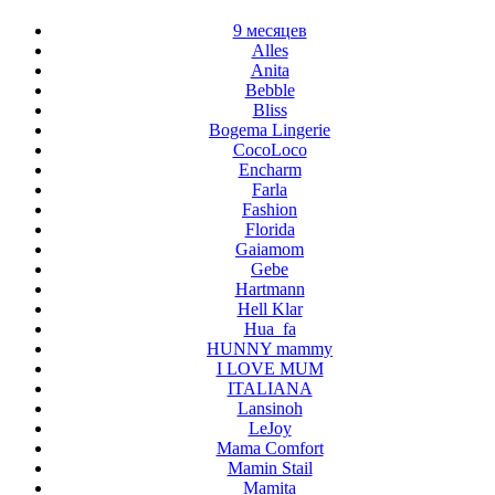
9 месяцев
Alles
Anita
Bebble
Bliss
Bogema Lingerie
CocoLoco
Encharm
Farla
Fashion
Florida
Gaiamom
Gebe
Hartmann
Hell Klar
Hua_fa
HUNNY mammy
I LOVE MUM
ITALIANA
Lansinoh
LeJoy
Mama Comfort
Mamin Stail
Mamita