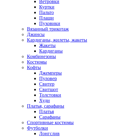
Ветровки
Куртки
Пальто
Плащи
Пуховики
Вязанный трикотаж
Джинсы
Кардиганы, жилеты, жакеты
Жакеты
Кардиганы
Комбинезоны
Костюмы
Кофты
Джемперы
Пуловер
Свитер
Свитшот
Толстовки
Худи
Платья, сарафаны
Платья
Сарафаны
Спортивные костюмы
Футболки
Лонгслив