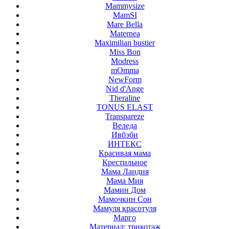
Mammysize
MamSI
Mare Bella
Maternea
Maximilian bustier
Miss Bon
Modress
mOmma
NewForm
Nid d'Ange
Theraline
TONUS ELAST
Transpareze
Веледа
Ивбэби
ИНТЕКС
Красивая мама
Крестильное
Мама Ландия
Мама Мия
Мамин Дом
Мамочкин Сон
Мамуля красотуля
Марго
Материал: трикотаж