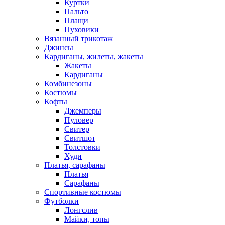
Куртки
Пальто
Плащи
Пуховики
Вязанный трикотаж
Джинсы
Кардиганы, жилеты, жакеты
Жакеты
Кардиганы
Комбинезоны
Костюмы
Кофты
Джемперы
Пуловер
Свитер
Свитшот
Толстовки
Худи
Платья, сарафаны
Платья
Сарафаны
Спортивные костюмы
Футболки
Лонгслив
Майки, топы