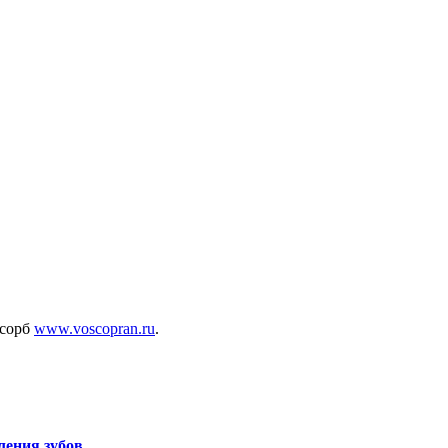
осорб
www.voscopran.ru
.
ления зубов