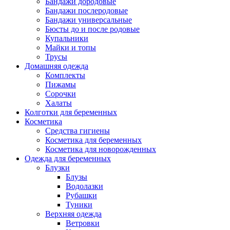
Бандажи дородовые
Бандажи послеродовые
Бандажи универсальные
Бюсты до и после родовые
Купальники
Майки и топы
Трусы
Домашняя одежда
Комплекты
Пижамы
Сорочки
Халаты
Колготки для беременных
Косметика
Cредства гигиены
Косметика для беременных
Косметика для новорожденных
Одежда для беременных
Блузки
Блузы
Водолазки
Рубашки
Туники
Верхняя одежда
Ветровки