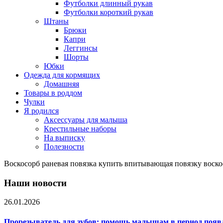
Футболки длинный рукав
Футболки короткий рукав
Штаны
Брюки
Капри
Леггинсы
Шорты
Юбки
Одежда для кормящих
Домашняя
Товары в роддом
Чулки
Я родился
Аксессуары для малыша
Крестильные наборы
На выписку
Полезности
Воскосорб раневая повязка купить впитывающая повязку воск
Наши новости
26.01.2026
Прорезыватель для зубов: помощь малышам в период появ