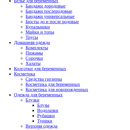
Белье для беременных
Бандажи дородовые
Бандажи послеродовые
Бандажи универсальные
Бюсты до и после родовые
Купальники
Майки и топы
Трусы
Домашняя одежда
Комплекты
Пижамы
Сорочки
Халаты
Колготки для беременных
Косметика
Cредства гигиены
Косметика для беременных
Косметика для новорожденных
Одежда для беременных
Блузки
Блузы
Водолазки
Рубашки
Туники
Верхняя одежда