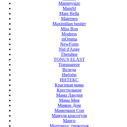
Mammysize
MamSI
Mare Bella
Maternea
Maximilian bustier
Miss Bon
Modress
mOmma
NewForm
Nid d'Ange
Theraline
TONUS ELAST
Transpareze
Веледа
Ивбэби
ИНТЕКС
Красивая мама
Крестильное
Мама Ландия
Мама Мия
Мамин Дом
Мамочкин Сон
Мамуля красотуля
Марго
Материал: трикотаж