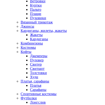
Ветровки
Куртки
Пальто
Плащи
Пуховики
Вязанный трикотаж
Джинсы
Кардиганы, жилеты, жакеты
Жакеты
Кардиганы
Комбинезоны
Костюмы
Кофты
Джемперы
Пуловер
Свитер
Свитшот
Толстовки
Худи
Платья, сарафаны
Платья
Сарафаны
Спортивные костюмы
Футболки
Лонгслив