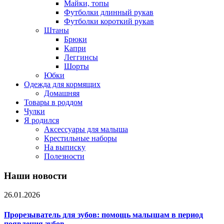
Майки, топы
Футболки длинный рукав
Футболки короткий рукав
Штаны
Брюки
Капри
Леггинсы
Шорты
Юбки
Одежда для кормящих
Домашняя
Товары в роддом
Чулки
Я родился
Аксессуары для малыша
Крестильные наборы
На выписку
Полезности
Наши новости
26.01.2026
Прорезыватель для зубов: помощь малышам в период
появления зубов