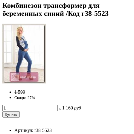
Комбинезон трансформер для
беременных синий /Код r38-5523
1 590
Скидка 27%
1 160
руб
x
Артикул: r38-5523