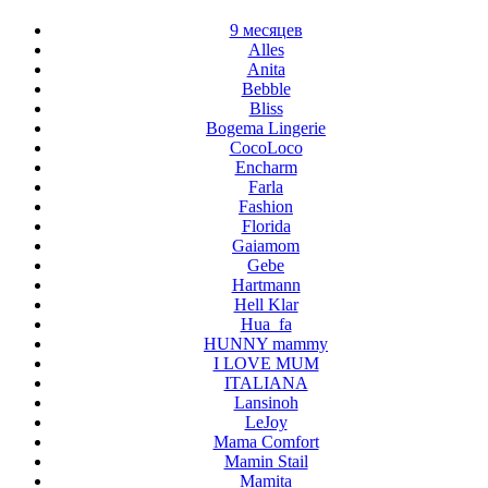
9 месяцев
Alles
Anita
Bebble
Bliss
Bogema Lingerie
CocoLoco
Encharm
Farla
Fashion
Florida
Gaiamom
Gebe
Hartmann
Hell Klar
Hua_fa
HUNNY mammy
I LOVE MUM
ITALIANA
Lansinoh
LeJoy
Mama Comfort
Mamin Stail
Mamita