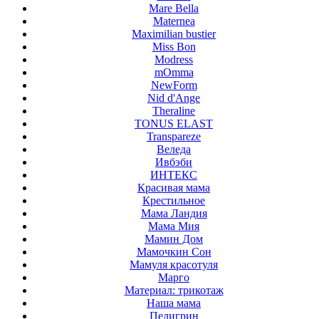
Mare Bella
Maternea
Maximilian bustier
Miss Bon
Modress
mOmma
NewForm
Nid d'Ange
Theraline
TONUS ELAST
Transpareze
Веледа
Ивбэби
ИНТЕКС
Красивая мама
Крестильное
Мама Ландия
Мама Мия
Мамин Дом
Мамочкин Сон
Мамуля красотуля
Марго
Материал: трикотаж
Наша мама
Пелигрин