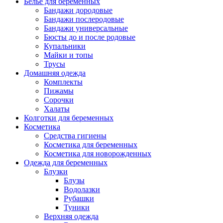
Белье для беременных
Бандажи дородовые
Бандажи послеродовые
Бандажи универсальные
Бюсты до и после родовые
Купальники
Майки и топы
Трусы
Домашняя одежда
Комплекты
Пижамы
Сорочки
Халаты
Колготки для беременных
Косметика
Cредства гигиены
Косметика для беременных
Косметика для новорожденных
Одежда для беременных
Блузки
Блузы
Водолазки
Рубашки
Туники
Верхняя одежда