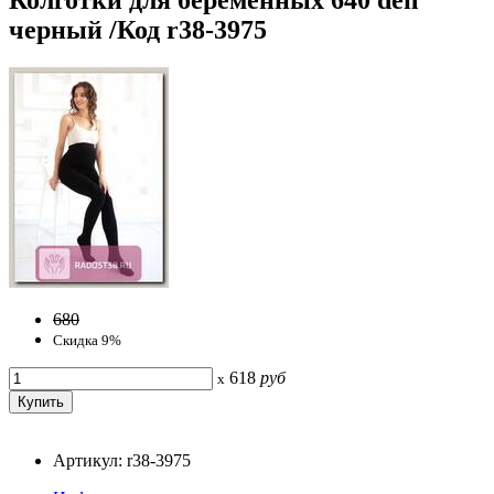
черный /Код r38-3975
680
Скидка 9%
618
руб
x
Артикул: r38-3975