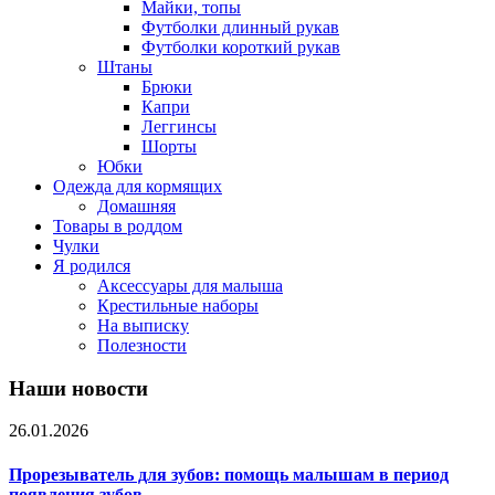
Майки, топы
Футболки длинный рукав
Футболки короткий рукав
Штаны
Брюки
Капри
Леггинсы
Шорты
Юбки
Одежда для кормящих
Домашняя
Товары в роддом
Чулки
Я родился
Аксессуары для малыша
Крестильные наборы
На выписку
Полезности
Наши новости
26.01.2026
Прорезыватель для зубов: помощь малышам в период
появления зубов