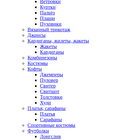
Ветровки
Куртки
Пальто
Плащи
Пуховики
Вязанный трикотаж
Джинсы
Кардиганы, жилеты, жакеты
Жакеты
Кардиганы
Комбинезоны
Костюмы
Кофты
Джемперы
Пуловер
Свитер
Свитшот
Толстовки
Худи
Платья, сарафаны
Платья
Сарафаны
Спортивные костюмы
Футболки
Лонгслив