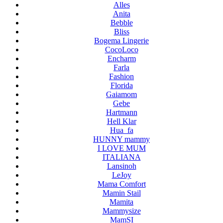
Alles
Anita
Bebble
Bliss
Bogema Lingerie
CocoLoco
Encharm
Farla
Fashion
Florida
Gaiamom
Gebe
Hartmann
Hell Klar
Hua_fa
HUNNY mammy
I LOVE MUM
ITALIANA
Lansinoh
LeJoy
Mama Comfort
Mamin Stail
Mamita
Mammysize
MamSI