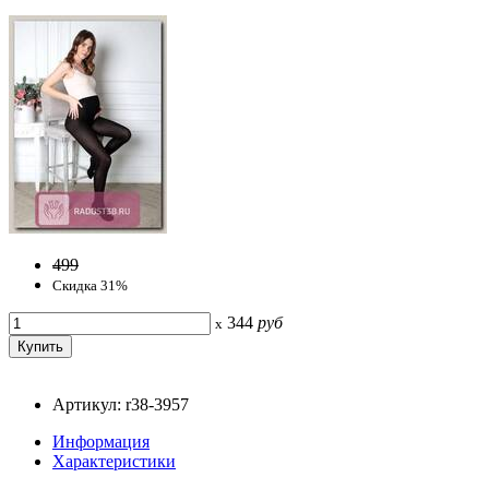
499
Скидка 31%
344
руб
x
Артикул: r38-3957
Информация
Характеристики