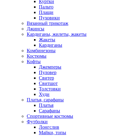
Куртки
Пальто
Плащи
Пуховики
Вязанный трикотаж
Джинсы
Кардиганы, жилеты, жакеты
Жакеты
Кардиганы
Комбинезоны
Костюмы
Кофты
Джемперы
Пуловер
Свитер
Свитшот
Толстовки
Худи
Платья, сарафаны
Платья
Сарафаны
Спортивные костюмы
Футболки
Лонгслив
Майки, топы