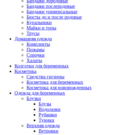
Бандажи дородовые
Бандажи послеродовые
Бандажи универсальные
Бюсты до и после родовые
Купальники
Майки и топы
Трусы
Домашняя одежда
Комплекты
Пижамы
Сорочки
Халаты
Колготки для беременных
Косметика
Cредства гигиены
Косметика для беременных
Косметика для новорожденных
Одежда для беременных
Блузки
Блузы
Водолазки
Рубашки
Туники
Верхняя одежда
Ветровки