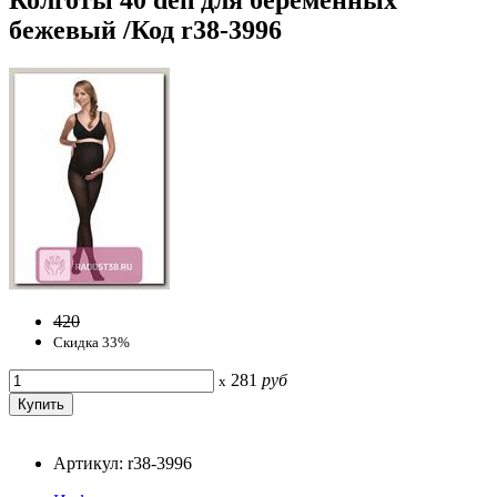
бежевый /Код r38-3996
420
Скидка 33%
281
руб
x
Артикул: r38-3996