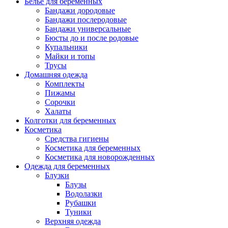
Белье для беременных
Бандажи дородовые
Бандажи послеродовые
Бандажи универсальные
Бюсты до и после родовые
Купальники
Майки и топы
Трусы
Домашняя одежда
Комплекты
Пижамы
Сорочки
Халаты
Колготки для беременных
Косметика
Cредства гигиены
Косметика для беременных
Косметика для новорожденных
Одежда для беременных
Блузки
Блузы
Водолазки
Рубашки
Туники
Верхняя одежда