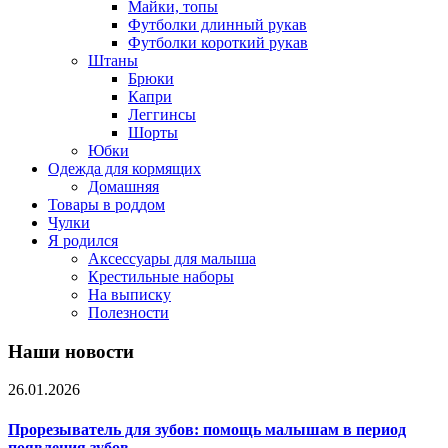
Майки, топы
Футболки длинный рукав
Футболки короткий рукав
Штаны
Брюки
Капри
Леггинсы
Шорты
Юбки
Одежда для кормящих
Домашняя
Товары в роддом
Чулки
Я родился
Аксессуары для малыша
Крестильные наборы
На выписку
Полезности
Наши новости
26.01.2026
Прорезыватель для зубов: помощь малышам в период
появления зубов