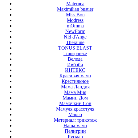
Maternea
Maximilian bustier
Miss Bon
Modress
mOmma
NewForm
Nid d'Ange
Theraline
TONUS ELAST
Transpareze
Веледа
Ивбэби
ИНТЕКС
Красивая мама
Крестильное
Мама Ландия
Мама Мия
Мамин Дом
Мамочкин Сон
Мамуля красотуля
Марго
Материал: трикотаж
Наша мама
Пелигрин
Русмар