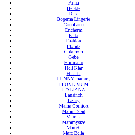
Anita
Bebble
Bliss
Bogema Lingerie
CocoLoco
Encharm
Farla
Fashion
Florida
Gaiamom
Gebe
Hartmann
Hell Klar
Hua_fa
HUNNY mammy
I LOVE MUM
ITALIANA
Lansinoh
LeJoy
Mama Comfort
Mamin Stail
Mamita
Mammysize
MamSI
Mare Bella