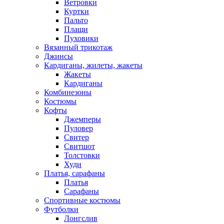
Ветровки
Куртки
Пальто
Плащи
Пуховики
Вязанный трикотаж
Джинсы
Кардиганы, жилеты, жакеты
Жакеты
Кардиганы
Комбинезоны
Костюмы
Кофты
Джемперы
Пуловер
Свитер
Свитшот
Толстовки
Худи
Платья, сарафаны
Платья
Сарафаны
Спортивные костюмы
Футболки
Лонгслив