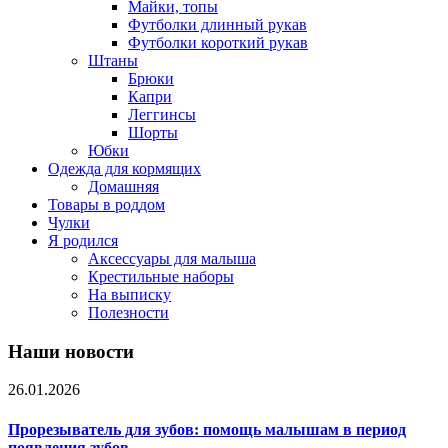
Майки, топы
Футболки длинный рукав
Футболки короткий рукав
Штаны
Брюки
Капри
Леггинсы
Шорты
Юбки
Одежда для кормящих
Домашняя
Товары в роддом
Чулки
Я родился
Аксессуары для малыша
Крестильные наборы
На выписку
Полезности
Наши новости
26.01.2026
Прорезыватель для зубов: помощь малышам в период
появления зубов