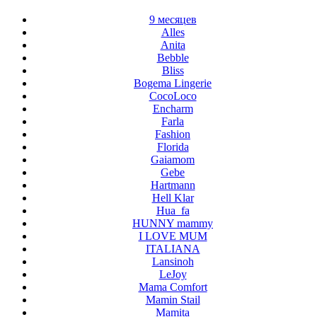
9 месяцев
Alles
Anita
Bebble
Bliss
Bogema Lingerie
CocoLoco
Encharm
Farla
Fashion
Florida
Gaiamom
Gebe
Hartmann
Hell Klar
Hua_fa
HUNNY mammy
I LOVE MUM
ITALIANA
Lansinoh
LeJoy
Mama Comfort
Mamin Stail
Mamita