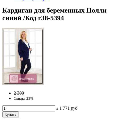
Кардиган для беременных Полли
синий /Код r38-5394
2 300
Скидка 23%
1 771
руб
x