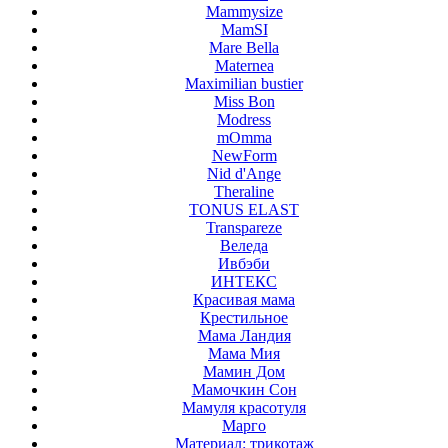
Mammysize
MamSI
Mare Bella
Maternea
Maximilian bustier
Miss Bon
Modress
mOmma
NewForm
Nid d'Ange
Theraline
TONUS ELAST
Transpareze
Веледа
Ивбэби
ИНТЕКС
Красивая мама
Крестильное
Мама Ландия
Мама Мия
Мамин Дом
Мамочкин Сон
Мамуля красотуля
Марго
Материал: трикотаж