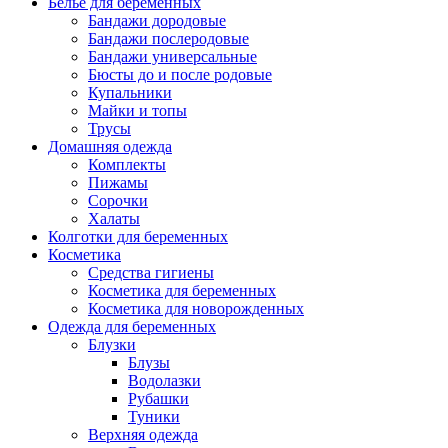
Белье для беременных
Бандажи дородовые
Бандажи послеродовые
Бандажи универсальные
Бюсты до и после родовые
Купальники
Майки и топы
Трусы
Домашняя одежда
Комплекты
Пижамы
Сорочки
Халаты
Колготки для беременных
Косметика
Cредства гигиены
Косметика для беременных
Косметика для новорожденных
Одежда для беременных
Блузки
Блузы
Водолазки
Рубашки
Туники
Верхняя одежда