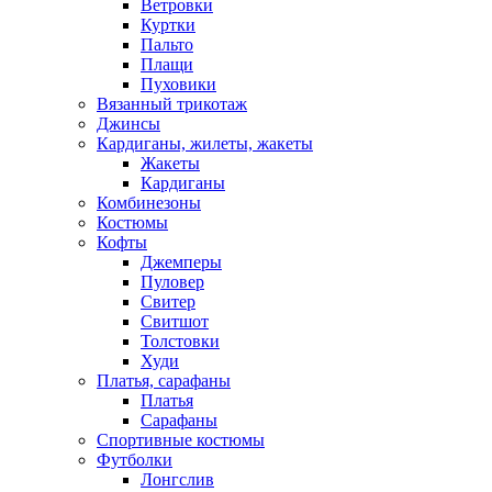
Ветровки
Куртки
Пальто
Плащи
Пуховики
Вязанный трикотаж
Джинсы
Кардиганы, жилеты, жакеты
Жакеты
Кардиганы
Комбинезоны
Костюмы
Кофты
Джемперы
Пуловер
Свитер
Свитшот
Толстовки
Худи
Платья, сарафаны
Платья
Сарафаны
Спортивные костюмы
Футболки
Лонгслив