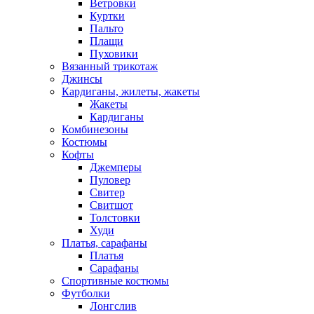
Ветровки
Куртки
Пальто
Плащи
Пуховики
Вязанный трикотаж
Джинсы
Кардиганы, жилеты, жакеты
Жакеты
Кардиганы
Комбинезоны
Костюмы
Кофты
Джемперы
Пуловер
Свитер
Свитшот
Толстовки
Худи
Платья, сарафаны
Платья
Сарафаны
Спортивные костюмы
Футболки
Лонгслив