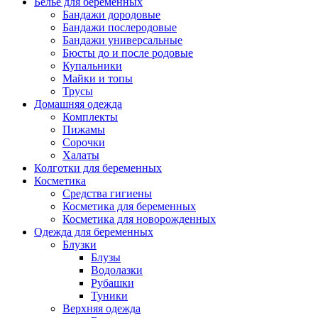
Белье для беременных
Бандажи дородовые
Бандажи послеродовые
Бандажи универсальные
Бюсты до и после родовые
Купальники
Майки и топы
Трусы
Домашняя одежда
Комплекты
Пижамы
Сорочки
Халаты
Колготки для беременных
Косметика
Cредства гигиены
Косметика для беременных
Косметика для новорожденных
Одежда для беременных
Блузки
Блузы
Водолазки
Рубашки
Туники
Верхняя одежда