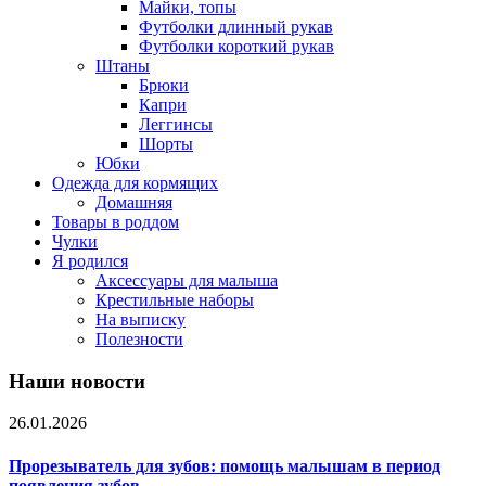
Майки, топы
Футболки длинный рукав
Футболки короткий рукав
Штаны
Брюки
Капри
Леггинсы
Шорты
Юбки
Одежда для кормящих
Домашняя
Товары в роддом
Чулки
Я родился
Аксессуары для малыша
Крестильные наборы
На выписку
Полезности
Наши новости
26.01.2026
Прорезыватель для зубов: помощь малышам в период
появления зубов