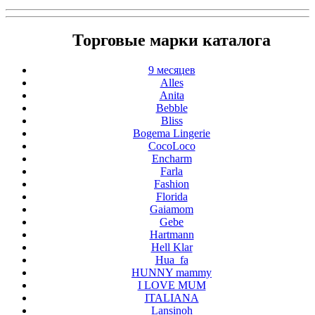
Торговые марки каталога
9 месяцев
Alles
Anita
Bebble
Bliss
Bogema Lingerie
CocoLoco
Encharm
Farla
Fashion
Florida
Gaiamom
Gebe
Hartmann
Hell Klar
Hua_fa
HUNNY mammy
I LOVE MUM
ITALIANA
Lansinoh