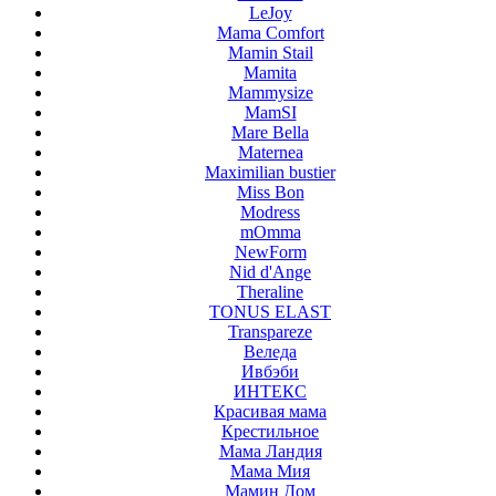
LeJoy
Mama Comfort
Mamin Stail
Mamita
Mammysize
MamSI
Mare Bella
Maternea
Maximilian bustier
Miss Bon
Modress
mOmma
NewForm
Nid d'Ange
Theraline
TONUS ELAST
Transpareze
Веледа
Ивбэби
ИНТЕКС
Красивая мама
Крестильное
Мама Ландия
Мама Мия
Мамин Дом