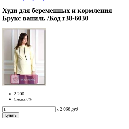
Худи для беременных и кормления
Брукс ваниль /Код r38-6030
2 200
Скидка 6%
2 068
руб
x