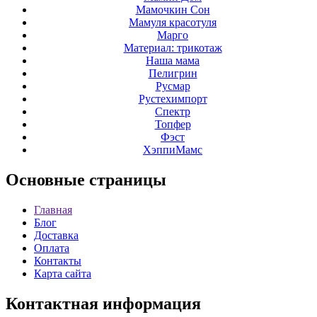
Мамочкин Сон
Мамуля красотуля
Марго
Материал: трикотаж
Наша мама
Пелигрин
Русмар
Рустехимпорт
Спектр
Топфер
Фэст
ХэппиМамс
Основные
страницы
Главная
Блог
Доставка
Оплата
Контакты
Карта сайта
Контактная
информация