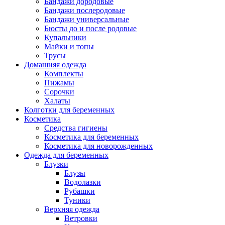
Бандажи дородовые
Бандажи послеродовые
Бандажи универсальные
Бюсты до и после родовые
Купальники
Майки и топы
Трусы
Домашняя одежда
Комплекты
Пижамы
Сорочки
Халаты
Колготки для беременных
Косметика
Cредства гигиены
Косметика для беременных
Косметика для новорожденных
Одежда для беременных
Блузки
Блузы
Водолазки
Рубашки
Туники
Верхняя одежда
Ветровки