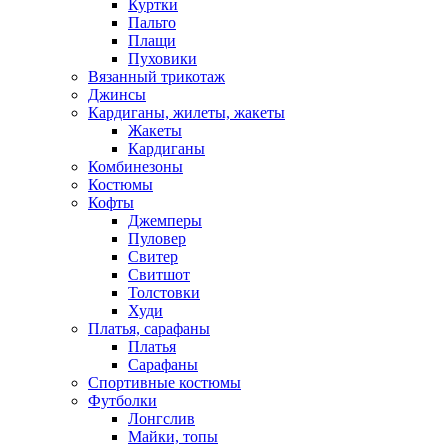
Куртки
Пальто
Плащи
Пуховики
Вязанный трикотаж
Джинсы
Кардиганы, жилеты, жакеты
Жакеты
Кардиганы
Комбинезоны
Костюмы
Кофты
Джемперы
Пуловер
Свитер
Свитшот
Толстовки
Худи
Платья, сарафаны
Платья
Сарафаны
Спортивные костюмы
Футболки
Лонгслив
Майки, топы