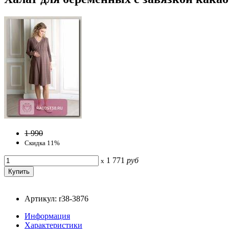
1 990
Скидка 11%
1 771
руб
x
Артикул: r38-3876
Информация
Характеристики