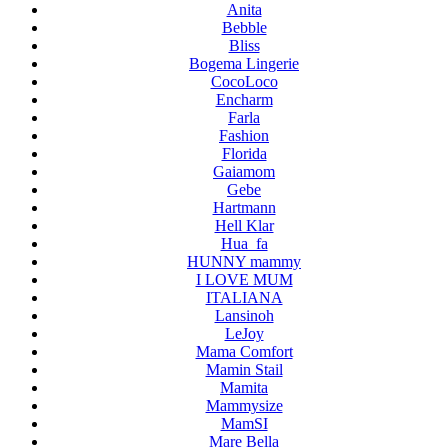
Anita
Bebble
Bliss
Bogema Lingerie
CocoLoco
Encharm
Farla
Fashion
Florida
Gaiamom
Gebe
Hartmann
Hell Klar
Hua_fa
HUNNY mammy
I LOVE MUM
ITALIANA
Lansinoh
LeJoy
Mama Comfort
Mamin Stail
Mamita
Mammysize
MamSI
Mare Bella