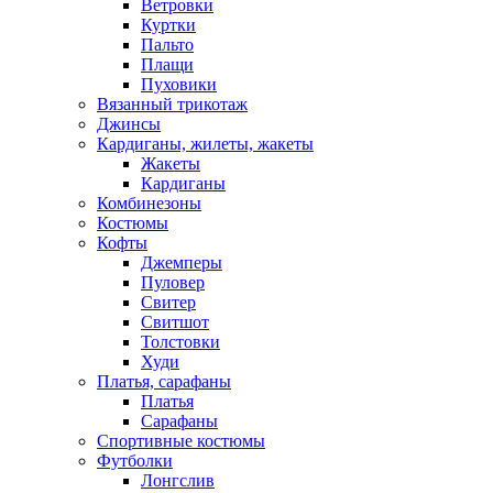
Ветровки
Куртки
Пальто
Плащи
Пуховики
Вязанный трикотаж
Джинсы
Кардиганы, жилеты, жакеты
Жакеты
Кардиганы
Комбинезоны
Костюмы
Кофты
Джемперы
Пуловер
Свитер
Свитшот
Толстовки
Худи
Платья, сарафаны
Платья
Сарафаны
Спортивные костюмы
Футболки
Лонгслив