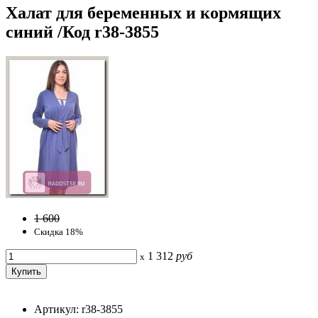
Халат для беременных и кормящих
синий /Код r38-3855
1 600
Скидка 18%
1 312
руб
x
Артикул: r38-3855