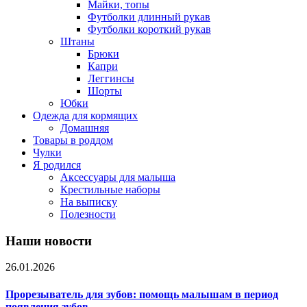
Майки, топы
Футболки длинный рукав
Футболки короткий рукав
Штаны
Брюки
Капри
Леггинсы
Шорты
Юбки
Одежда для кормящих
Домашняя
Товары в роддом
Чулки
Я родился
Аксессуары для малыша
Крестильные наборы
На выписку
Полезности
Наши новости
26.01.2026
Прорезыватель для зубов: помощь малышам в период
появления зубов