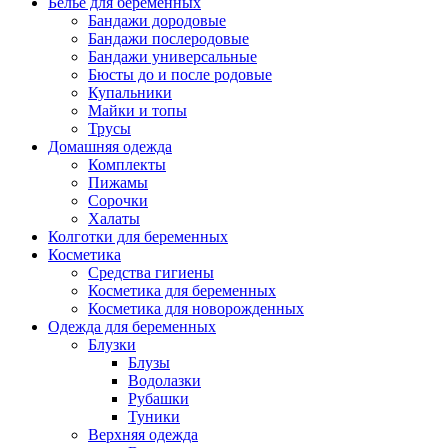
Белье для беременных
Бандажи дородовые
Бандажи послеродовые
Бандажи универсальные
Бюсты до и после родовые
Купальники
Майки и топы
Трусы
Домашняя одежда
Комплекты
Пижамы
Сорочки
Халаты
Колготки для беременных
Косметика
Cредства гигиены
Косметика для беременных
Косметика для новорожденных
Одежда для беременных
Блузки
Блузы
Водолазки
Рубашки
Туники
Верхняя одежда