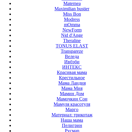
Maternea
Maximilian bustier
Miss Bon
Modress
mOmma
NewForm
Nid d'Ange
Theraline
TONUS ELAST
Transpareze
Веледа
Ивбэби
ИНТЕКС
Красивая мама
Крестильное
Мама Ландия
Мама Мия
Мамин Дом
Мамочкин Сон
Мамуля красотуля
Марго
Материал: трикотаж
Наша мама
Пелигрин
Русмар