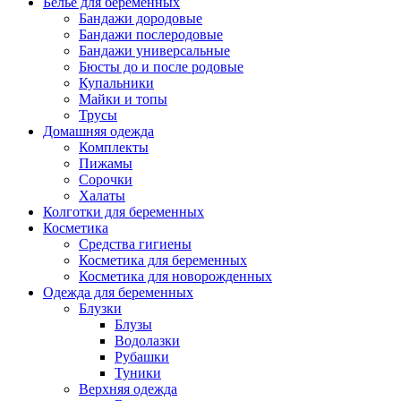
Белье для беременных
Бандажи дородовые
Бандажи послеродовые
Бандажи универсальные
Бюсты до и после родовые
Купальники
Майки и топы
Трусы
Домашняя одежда
Комплекты
Пижамы
Сорочки
Халаты
Колготки для беременных
Косметика
Cредства гигиены
Косметика для беременных
Косметика для новорожденных
Одежда для беременных
Блузки
Блузы
Водолазки
Рубашки
Туники
Верхняя одежда