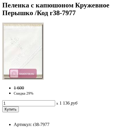
Пеленка с капюшоном Кружевное
Перышко /Код r38-7977
1 600
Скидка 29%
1 136
руб
x
Артикул: r38-7977