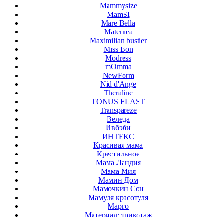
Mammysize
MamSI
Mare Bella
Maternea
Maximilian bustier
Miss Bon
Modress
mOmma
NewForm
Nid d'Ange
Theraline
TONUS ELAST
Transpareze
Веледа
Ивбэби
ИНТЕКС
Красивая мама
Крестильное
Мама Ландия
Мама Мия
Мамин Дом
Мамочкин Сон
Мамуля красотуля
Марго
Материал: трикотаж