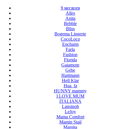
9 месяцев
Alles
Anita
Bebble
Bliss
Bogema Lingerie
CocoLoco
Encharm
Farla
Fashion
Florida
Gaiamom
Gebe
Hartmann
Hell Klar
Hua_fa
HUNNY mammy
I LOVE MUM
ITALIANA
Lansinoh
LeJoy
Mama Comfort
Mamin Stail
Mamita