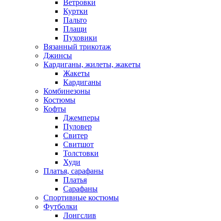
Ветровки
Куртки
Пальто
Плащи
Пуховики
Вязанный трикотаж
Джинсы
Кардиганы, жилеты, жакеты
Жакеты
Кардиганы
Комбинезоны
Костюмы
Кофты
Джемперы
Пуловер
Свитер
Свитшот
Толстовки
Худи
Платья, сарафаны
Платья
Сарафаны
Спортивные костюмы
Футболки
Лонгслив