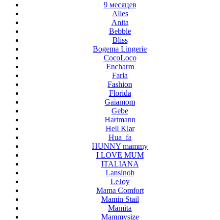
9 месяцев
Alles
Anita
Bebble
Bliss
Bogema Lingerie
CocoLoco
Encharm
Farla
Fashion
Florida
Gaiamom
Gebe
Hartmann
Hell Klar
Hua_fa
HUNNY mammy
I LOVE MUM
ITALIANA
Lansinoh
LeJoy
Mama Comfort
Mamin Stail
Mamita
Mammysize