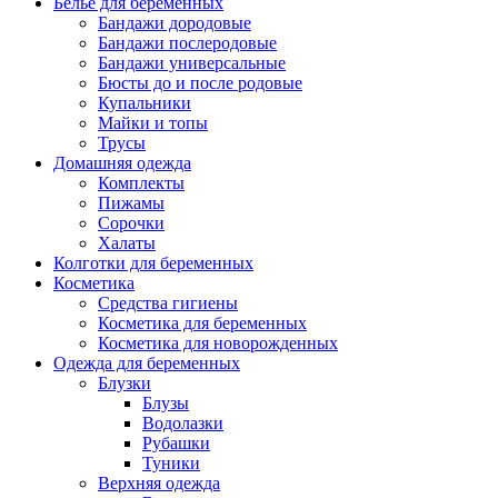
Белье для беременных
Бандажи дородовые
Бандажи послеродовые
Бандажи универсальные
Бюсты до и после родовые
Купальники
Майки и топы
Трусы
Домашняя одежда
Комплекты
Пижамы
Сорочки
Халаты
Колготки для беременных
Косметика
Cредства гигиены
Косметика для беременных
Косметика для новорожденных
Одежда для беременных
Блузки
Блузы
Водолазки
Рубашки
Туники
Верхняя одежда