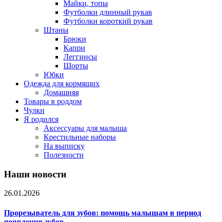
Майки, топы
Футболки длинный рукав
Футболки короткий рукав
Штаны
Брюки
Капри
Леггинсы
Шорты
Юбки
Одежда для кормящих
Домашняя
Товары в роддом
Чулки
Я родился
Аксессуары для малыша
Крестильные наборы
На выписку
Полезности
Наши новости
26.01.2026
Прорезыватель для зубов: помощь малышам в период
появления зубов