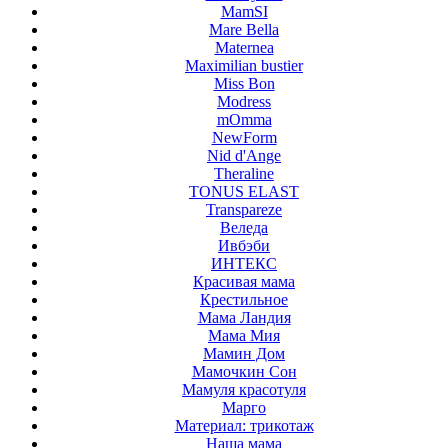
MamSI
Mare Bella
Maternea
Maximilian bustier
Miss Bon
Modress
mOmma
NewForm
Nid d'Ange
Theraline
TONUS ELAST
Transpareze
Веледа
Ивбэби
ИНТЕКС
Красивая мама
Крестильное
Мама Ландия
Мама Мия
Мамин Дом
Мамочкин Сон
Мамуля красотуля
Марго
Материал: трикотаж
Наша мама