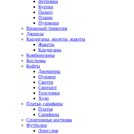
Ветровки
Куртки
Пальто
Плащи
Пуховики
Вязанный трикотаж
Джинсы
Кардиганы, жилеты, жакеты
Жакеты
Кардиганы
Комбинезоны
Костюмы
Кофты
Джемперы
Пуловер
Свитер
Свитшот
Толстовки
Худи
Платья, сарафаны
Платья
Сарафаны
Спортивные костюмы
Футболки
Лонгслив