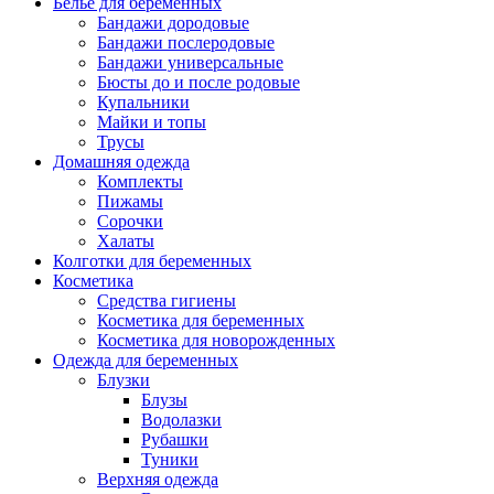
Белье для беременных
Бандажи дородовые
Бандажи послеродовые
Бандажи универсальные
Бюсты до и после родовые
Купальники
Майки и топы
Трусы
Домашняя одежда
Комплекты
Пижамы
Сорочки
Халаты
Колготки для беременных
Косметика
Cредства гигиены
Косметика для беременных
Косметика для новорожденных
Одежда для беременных
Блузки
Блузы
Водолазки
Рубашки
Туники
Верхняя одежда