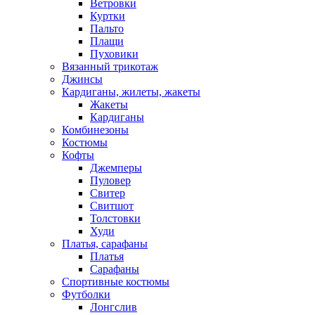
Ветровки
Куртки
Пальто
Плащи
Пуховики
Вязанный трикотаж
Джинсы
Кардиганы, жилеты, жакеты
Жакеты
Кардиганы
Комбинезоны
Костюмы
Кофты
Джемперы
Пуловер
Свитер
Свитшот
Толстовки
Худи
Платья, сарафаны
Платья
Сарафаны
Спортивные костюмы
Футболки
Лонгслив