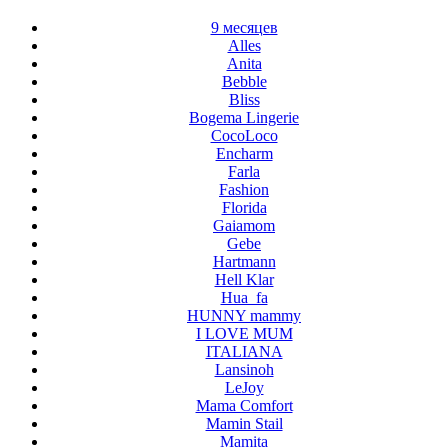
9 месяцев
Alles
Anita
Bebble
Bliss
Bogema Lingerie
CocoLoco
Encharm
Farla
Fashion
Florida
Gaiamom
Gebe
Hartmann
Hell Klar
Hua_fa
HUNNY mammy
I LOVE MUM
ITALIANA
Lansinoh
LeJoy
Mama Comfort
Mamin Stail
Mamita