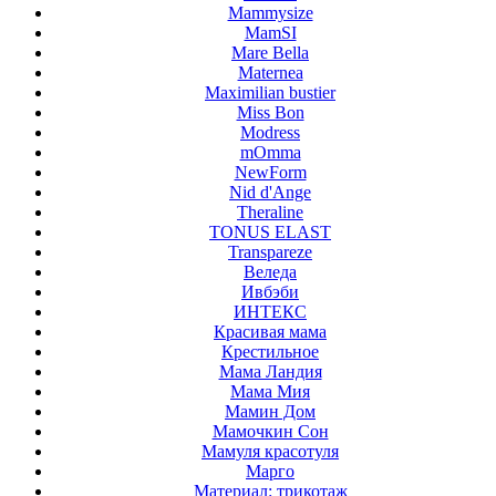
Mammysize
MamSI
Mare Bella
Maternea
Maximilian bustier
Miss Bon
Modress
mOmma
NewForm
Nid d'Ange
Theraline
TONUS ELAST
Transpareze
Веледа
Ивбэби
ИНТЕКС
Красивая мама
Крестильное
Мама Ландия
Мама Мия
Мамин Дом
Мамочкин Сон
Мамуля красотуля
Марго
Материал: трикотаж