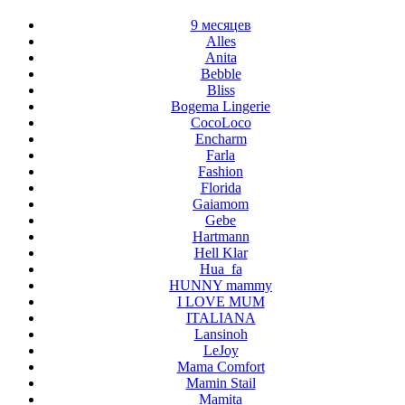
9 месяцев
Alles
Anita
Bebble
Bliss
Bogema Lingerie
CocoLoco
Encharm
Farla
Fashion
Florida
Gaiamom
Gebe
Hartmann
Hell Klar
Hua_fa
HUNNY mammy
I LOVE MUM
ITALIANA
Lansinoh
LeJoy
Mama Comfort
Mamin Stail
Mamita