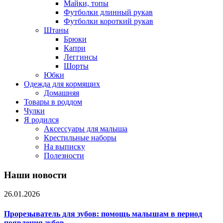
Майки, топы
Футболки длинный рукав
Футболки короткий рукав
Штаны
Брюки
Капри
Леггинсы
Шорты
Юбки
Одежда для кормящих
Домашняя
Товары в роддом
Чулки
Я родился
Аксессуары для малыша
Крестильные наборы
На выписку
Полезности
Наши новости
26.01.2026
Прорезыватель для зубов: помощь малышам в период
появления зубов