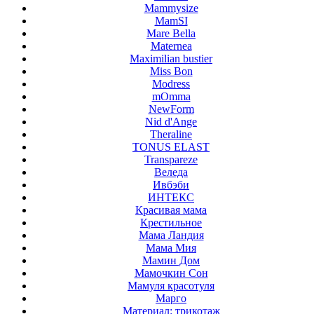
Mammysize
MamSI
Mare Bella
Maternea
Maximilian bustier
Miss Bon
Modress
mOmma
NewForm
Nid d'Ange
Theraline
TONUS ELAST
Transpareze
Веледа
Ивбэби
ИНТЕКС
Красивая мама
Крестильное
Мама Ландия
Мама Мия
Мамин Дом
Мамочкин Сон
Мамуля красотуля
Марго
Материал: трикотаж