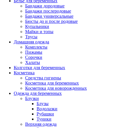
Белье для беременных
Бандажи дородовые
Бандажи послеродовые
Бандажи универсальные
Бюсты до и после родовые
Купальники
Майки и топы
Трусы
Домашняя одежда
Комплекты
Пижамы
Сорочки
Халаты
Колготки для беременных
Косметика
Cредства гигиены
Косметика для беременных
Косметика для новорожденных
Одежда для беременных
Блузки
Блузы
Водолазки
Рубашки
Туники
Верхняя одежда