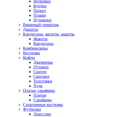
Ветровки
Куртки
Пальто
Плащи
Пуховики
Вязанный трикотаж
Джинсы
Кардиганы, жилеты, жакеты
Жакеты
Кардиганы
Комбинезоны
Костюмы
Кофты
Джемперы
Пуловер
Свитер
Свитшот
Толстовки
Худи
Платья, сарафаны
Платья
Сарафаны
Спортивные костюмы
Футболки
Лонгслив