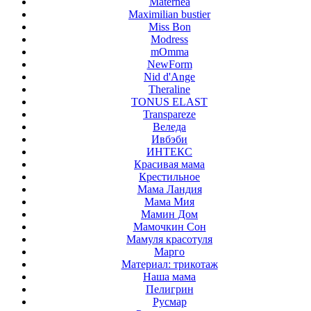
Maternea
Maximilian bustier
Miss Bon
Modress
mOmma
NewForm
Nid d'Ange
Theraline
TONUS ELAST
Transpareze
Веледа
Ивбэби
ИНТЕКС
Красивая мама
Крестильное
Мама Ландия
Мама Мия
Мамин Дом
Мамочкин Сон
Мамуля красотуля
Марго
Материал: трикотаж
Наша мама
Пелигрин
Русмар