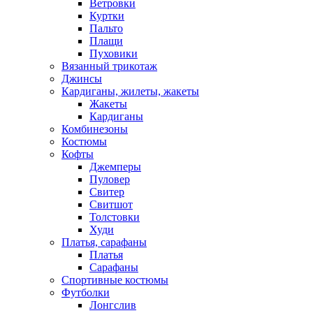
Ветровки
Куртки
Пальто
Плащи
Пуховики
Вязанный трикотаж
Джинсы
Кардиганы, жилеты, жакеты
Жакеты
Кардиганы
Комбинезоны
Костюмы
Кофты
Джемперы
Пуловер
Свитер
Свитшот
Толстовки
Худи
Платья, сарафаны
Платья
Сарафаны
Спортивные костюмы
Футболки
Лонгслив