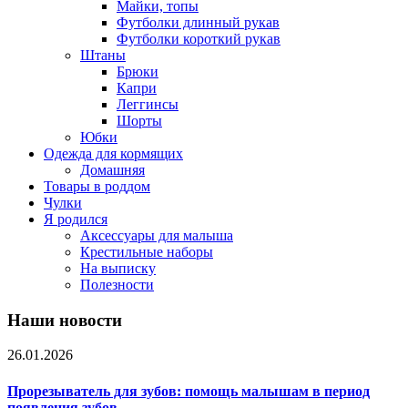
Майки, топы
Футболки длинный рукав
Футболки короткий рукав
Штаны
Брюки
Капри
Леггинсы
Шорты
Юбки
Одежда для кормящих
Домашняя
Товары в роддом
Чулки
Я родился
Аксессуары для малыша
Крестильные наборы
На выписку
Полезности
Наши новости
26.01.2026
Прорезыватель для зубов: помощь малышам в период
появления зубов