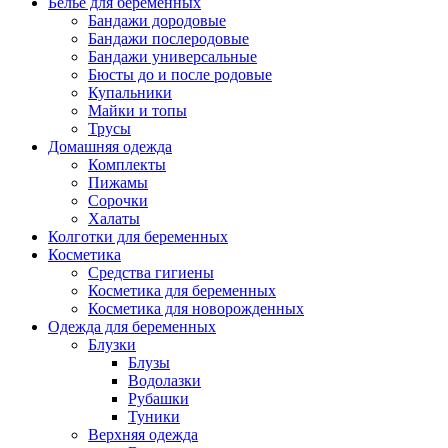
Белье для беременных
Бандажи дородовые
Бандажи послеродовые
Бандажи универсальные
Бюсты до и после родовые
Купальники
Майки и топы
Трусы
Домашняя одежда
Комплекты
Пижамы
Сорочки
Халаты
Колготки для беременных
Косметика
Cредства гигиены
Косметика для беременных
Косметика для новорожденных
Одежда для беременных
Блузки
Блузы
Водолазки
Рубашки
Туники
Верхняя одежда