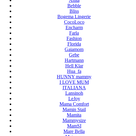
Anita
Bebble
Bliss
Bogema Lingerie
CocoLoco
Encharm
Farla
Fashion
Florida
Gaiamom
Gebe
Hartmann
Hell Klar
Hua_fa
HUNNY mammy
I LOVE MUM
ITALIANA
Lansinoh
LeJoy
Mama Comfort
Mamin Stail
Mamita
Mammysize
MamSI
Mare Bella