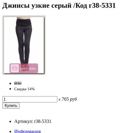
Джинсы узкие серый /Код r38-5331
890
Скидка 14%
765
руб
x
Артикул: r38-5331
Информация