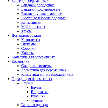
Белье для беременных
Бандажи дородовые
Бандажи послеродовые
Бандажи универсальные
Бюсты до и после родовые
Купальники
Майки и топы
Трусы
Домашняя одежда
Комплекты
Пижамы
Сорочки
Халаты
Колготки для беременных
Косметика
Cредства гигиены
Косметика для беременных
Косметика для новорожденных
Одежда для беременных
Блузки
Блузы
Водолазки
Рубашки
Туники
Верхняя одежда