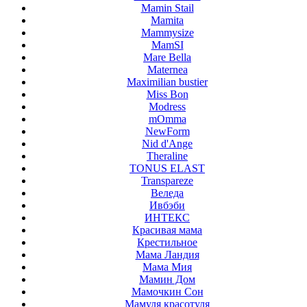
Mamin Stail
Mamita
Mammysize
MamSI
Mare Bella
Maternea
Maximilian bustier
Miss Bon
Modress
mOmma
NewForm
Nid d'Ange
Theraline
TONUS ELAST
Transpareze
Веледа
Ивбэби
ИНТЕКС
Красивая мама
Крестильное
Мама Ландия
Мама Мия
Мамин Дом
Мамочкин Сон
Мамуля красотуля