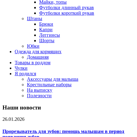
Майки, топы
Футболки длинный рукав
Футболки короткий рукав
Штаны
Брюки
Капри
Леггинсы
Шорты
Юбки
Одежда для кормящих
Домашняя
Товары в роддом
Чулки
Я родился
Аксессуары для малыша
Крестильные наборы
На выписку
Полезности
Наши новости
26.01.2026
Прорезыватель для зубов: помощь малышам в период
появления зубов