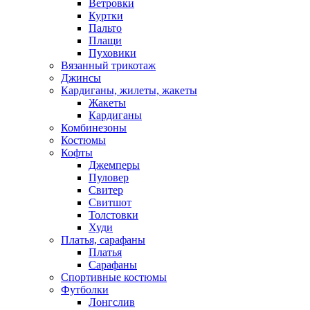
Ветровки
Куртки
Пальто
Плащи
Пуховики
Вязанный трикотаж
Джинсы
Кардиганы, жилеты, жакеты
Жакеты
Кардиганы
Комбинезоны
Костюмы
Кофты
Джемперы
Пуловер
Свитер
Свитшот
Толстовки
Худи
Платья, сарафаны
Платья
Сарафаны
Спортивные костюмы
Футболки
Лонгслив