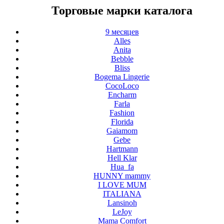
Торговые марки каталога
9 месяцев
Alles
Anita
Bebble
Bliss
Bogema Lingerie
CocoLoco
Encharm
Farla
Fashion
Florida
Gaiamom
Gebe
Hartmann
Hell Klar
Hua_fa
HUNNY mammy
I LOVE MUM
ITALIANA
Lansinoh
LeJoy
Mama Comfort