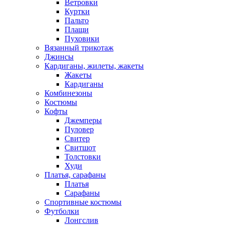
Ветровки
Куртки
Пальто
Плащи
Пуховики
Вязанный трикотаж
Джинсы
Кардиганы, жилеты, жакеты
Жакеты
Кардиганы
Комбинезоны
Костюмы
Кофты
Джемперы
Пуловер
Свитер
Свитшот
Толстовки
Худи
Платья, сарафаны
Платья
Сарафаны
Спортивные костюмы
Футболки
Лонгслив