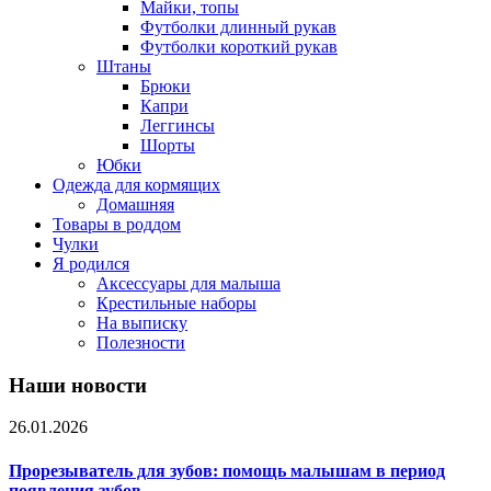
Майки, топы
Футболки длинный рукав
Футболки короткий рукав
Штаны
Брюки
Капри
Леггинсы
Шорты
Юбки
Одежда для кормящих
Домашняя
Товары в роддом
Чулки
Я родился
Аксессуары для малыша
Крестильные наборы
На выписку
Полезности
Наши новости
26.01.2026
Прорезыватель для зубов: помощь малышам в период
появления зубов