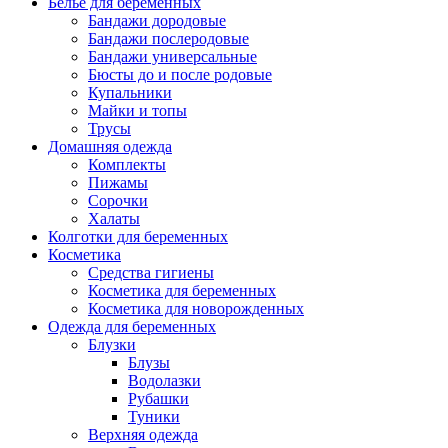
Белье для беременных
Бандажи дородовые
Бандажи послеродовые
Бандажи универсальные
Бюсты до и после родовые
Купальники
Майки и топы
Трусы
Домашняя одежда
Комплекты
Пижамы
Сорочки
Халаты
Колготки для беременных
Косметика
Cредства гигиены
Косметика для беременных
Косметика для новорожденных
Одежда для беременных
Блузки
Блузы
Водолазки
Рубашки
Туники
Верхняя одежда