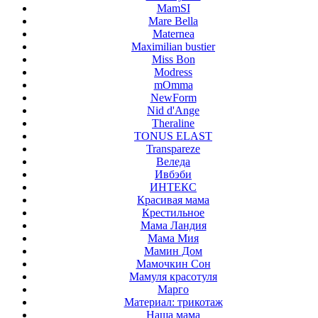
MamSI
Mare Bella
Maternea
Maximilian bustier
Miss Bon
Modress
mOmma
NewForm
Nid d'Ange
Theraline
TONUS ELAST
Transpareze
Веледа
Ивбэби
ИНТЕКС
Красивая мама
Крестильное
Мама Ландия
Мама Мия
Мамин Дом
Мамочкин Сон
Мамуля красотуля
Марго
Материал: трикотаж
Наша мама