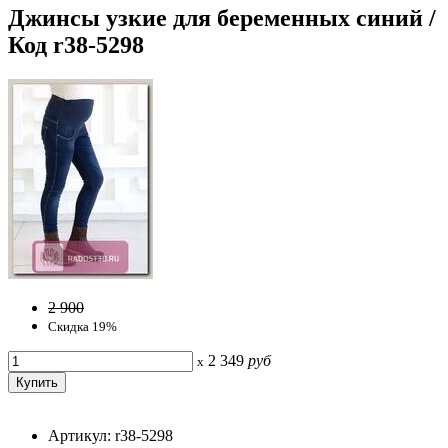
Джинсы узкие для беременных синий /
Код r38-5298
2 900
Скидка 19%
2 349
руб
x
Артикул: r38-5298