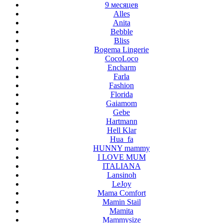
9 месяцев
Alles
Anita
Bebble
Bliss
Bogema Lingerie
CocoLoco
Encharm
Farla
Fashion
Florida
Gaiamom
Gebe
Hartmann
Hell Klar
Hua_fa
HUNNY mammy
I LOVE MUM
ITALIANA
Lansinoh
LeJoy
Mama Comfort
Mamin Stail
Mamita
Mammysize