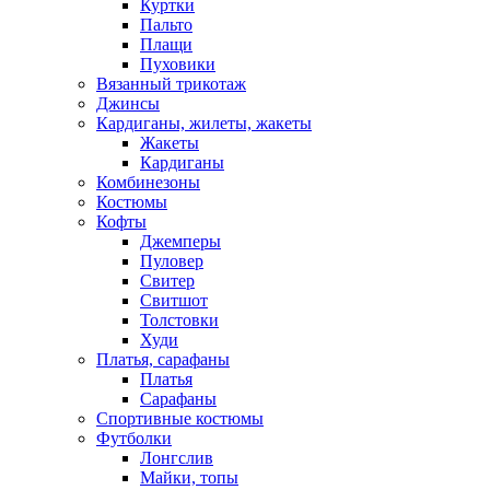
Куртки
Пальто
Плащи
Пуховики
Вязанный трикотаж
Джинсы
Кардиганы, жилеты, жакеты
Жакеты
Кардиганы
Комбинезоны
Костюмы
Кофты
Джемперы
Пуловер
Свитер
Свитшот
Толстовки
Худи
Платья, сарафаны
Платья
Сарафаны
Спортивные костюмы
Футболки
Лонгслив
Майки, топы