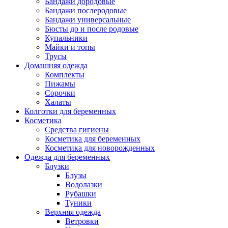
Бандажи дородовые
Бандажи послеродовые
Бандажи универсальные
Бюсты до и после родовые
Купальники
Майки и топы
Трусы
Домашняя одежда
Комплекты
Пижамы
Сорочки
Халаты
Колготки для беременных
Косметика
Cредства гигиены
Косметика для беременных
Косметика для новорожденных
Одежда для беременных
Блузки
Блузы
Водолазки
Рубашки
Туники
Верхняя одежда
Ветровки