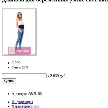
3 299
Скидка 20%
2 639
руб
x
Артикул: r38-5166
Информация
Характеристики