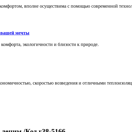
комфортом, вполне осуществима с помощью современной техноло
е вашей мечты
 комфорта, экологичности и близости к природе.
экономичностью, скоростью возведения и отличными теплоизол
деним /Код r38-5166