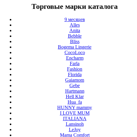
Торговые марки каталога
9 месяцев
Alles
Anita
Bebble
Bliss
Bogema Lingerie
CocoLoco
Encharm
Farla
Fashion
Florida
Gaiamom
Gebe
Hartmann
Hell Klar
Hua_fa
HUNNY mammy
I LOVE MUM
ITALIANA
Lansinoh
LeJoy
Mama Comfort