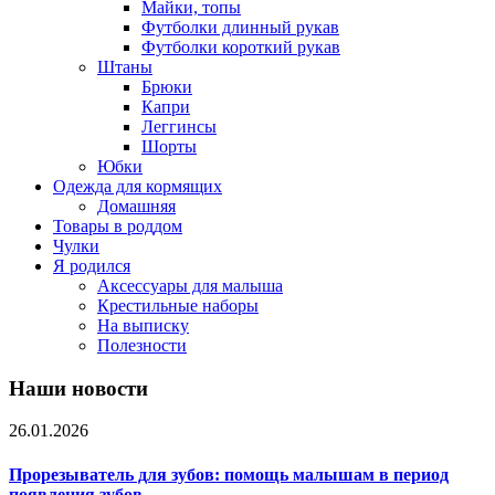
Майки, топы
Футболки длинный рукав
Футболки короткий рукав
Штаны
Брюки
Капри
Леггинсы
Шорты
Юбки
Одежда для кормящих
Домашняя
Товары в роддом
Чулки
Я родился
Аксессуары для малыша
Крестильные наборы
На выписку
Полезности
Наши новости
26.01.2026
Прорезыватель для зубов: помощь малышам в период
появления зубов