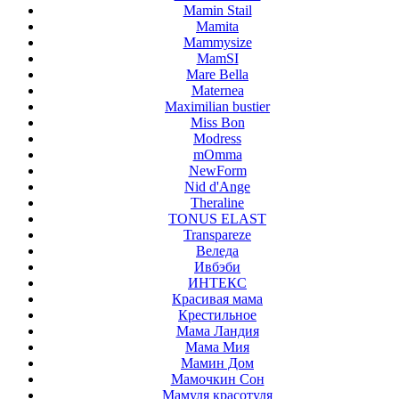
Mamin Stail
Mamita
Mammysize
MamSI
Mare Bella
Maternea
Maximilian bustier
Miss Bon
Modress
mOmma
NewForm
Nid d'Ange
Theraline
TONUS ELAST
Transpareze
Веледа
Ивбэби
ИНТЕКС
Красивая мама
Крестильное
Мама Ландия
Мама Мия
Мамин Дом
Мамочкин Сон
Мамуля красотуля