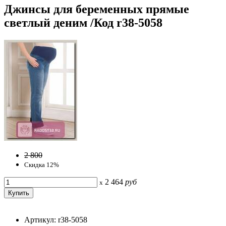
Джинсы для беременных прямые
светлый деним /Код r38-5058
2 800
Скидка 12%
2 464
руб
x
Артикул: r38-5058