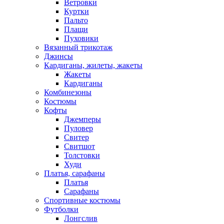
Ветровки
Куртки
Пальто
Плащи
Пуховики
Вязанный трикотаж
Джинсы
Кардиганы, жилеты, жакеты
Жакеты
Кардиганы
Комбинезоны
Костюмы
Кофты
Джемперы
Пуловер
Свитер
Свитшот
Толстовки
Худи
Платья, сарафаны
Платья
Сарафаны
Спортивные костюмы
Футболки
Лонгслив