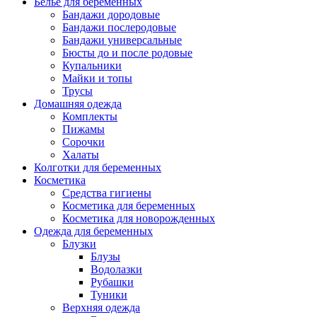
Белье для беременных
Бандажи дородовые
Бандажи послеродовые
Бандажи универсальные
Бюсты до и после родовые
Купальники
Майки и топы
Трусы
Домашняя одежда
Комплекты
Пижамы
Сорочки
Халаты
Колготки для беременных
Косметика
Cредства гигиены
Косметика для беременных
Косметика для новорожденных
Одежда для беременных
Блузки
Блузы
Водолазки
Рубашки
Туники
Верхняя одежда