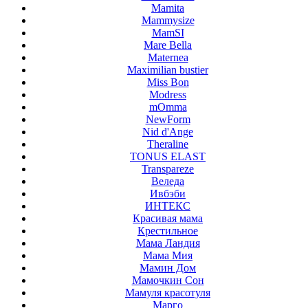
Mamita
Mammysize
MamSI
Mare Bella
Maternea
Maximilian bustier
Miss Bon
Modress
mOmma
NewForm
Nid d'Ange
Theraline
TONUS ELAST
Transpareze
Веледа
Ивбэби
ИНТЕКС
Красивая мама
Крестильное
Мама Ландия
Мама Мия
Мамин Дом
Мамочкин Сон
Мамуля красотуля
Марго