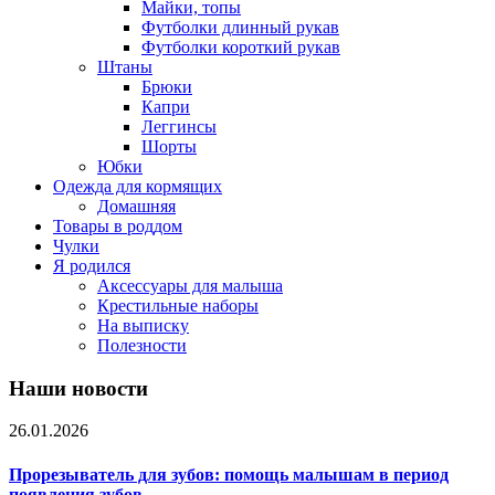
Майки, топы
Футболки длинный рукав
Футболки короткий рукав
Штаны
Брюки
Капри
Леггинсы
Шорты
Юбки
Одежда для кормящих
Домашняя
Товары в роддом
Чулки
Я родился
Аксессуары для малыша
Крестильные наборы
На выписку
Полезности
Наши новости
26.01.2026
Прорезыватель для зубов: помощь малышам в период
появления зубов