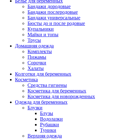
Белье для беременных
Бандажи дородовые
Бандажи послеродовые
Бандажи универсальные
Бюсты до и после родовые
Купальники
Майки и топы
Трусы
Домашняя одежда
Комплекты
Пижамы
Сорочки
Халаты
Колготки для беременных
Косметика
Cредства гигиены
Косметика для беременных
Косметика для новорожденных
Одежда для беременных
Блузки
Блузы
Водолазки
Рубашки
Туники
Верхняя одежда