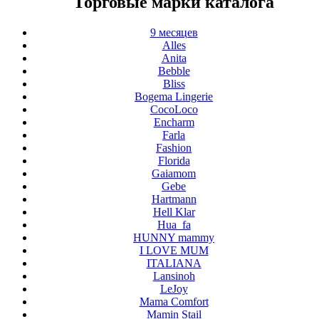
Торговые марки каталога
9 месяцев
Alles
Anita
Bebble
Bliss
Bogema Lingerie
CocoLoco
Encharm
Farla
Fashion
Florida
Gaiamom
Gebe
Hartmann
Hell Klar
Hua_fa
HUNNY mammy
I LOVE MUM
ITALIANA
Lansinoh
LeJoy
Mama Comfort
Mamin Stail