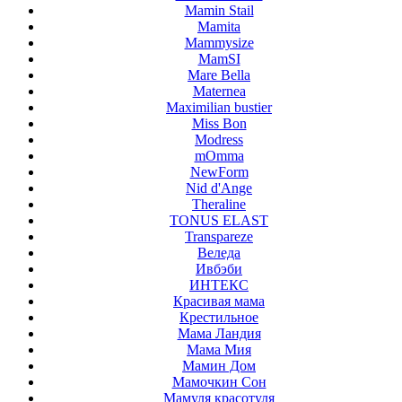
Mamin Stail
Mamita
Mammysize
MamSI
Mare Bella
Maternea
Maximilian bustier
Miss Bon
Modress
mOmma
NewForm
Nid d'Ange
Theraline
TONUS ELAST
Transpareze
Веледа
Ивбэби
ИНТЕКС
Красивая мама
Крестильное
Мама Ландия
Мама Мия
Мамин Дом
Мамочкин Сон
Мамуля красотуля