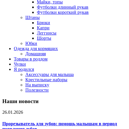
Майки, топы
Футболки длинный рукав
Футболки короткий рукав
Штаны
Брюки
Капри
Леггинсы
Шорты
Юбки
Одежда для кормящих
Домашняя
Товары в роддом
Чулки
Я родился
Аксессуары для малыша
Крестильные наборы
На выписку
Полезности
Наши новости
26.01.2026
Прорезыватель для зубов: помощь малышам в период
появления зубов