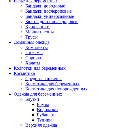
Белье для беременных
Бандажи дородовые
Бандажи послеродовые
Бандажи универсальные
Бюсты до и после родовые
Купальники
Майки и топы
Трусы
Домашняя одежда
Комплекты
Пижамы
Сорочки
Халаты
Колготки для беременных
Косметика
Cредства гигиены
Косметика для беременных
Косметика для новорожденных
Одежда для беременных
Блузки
Блузы
Водолазки
Рубашки
Туники
Верхняя одежда