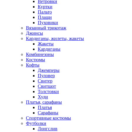
Ветровки
Куртки
Пальто
Плащи
Пуховики
Вязанный трикотаж
Джинсы
Кардиганы, жилеты, жакеты
Жакеты
Кардиганы
Комбинезоны
Костюмы
Кофты
Джемперы
Пуловер
Свитер
Свитшот
Толстовки
Худи
Платья, сарафаны
Платья
Сарафаны
Спортивные костюмы
Футболки
Лонгслив