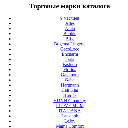
Торговые марки каталога
9 месяцев
Alles
Anita
Bebble
Bliss
Bogema Lingerie
CocoLoco
Encharm
Farla
Fashion
Florida
Gaiamom
Gebe
Hartmann
Hell Klar
Hua_fa
HUNNY mammy
I LOVE MUM
ITALIANA
Lansinoh
LeJoy
Mama Comfort