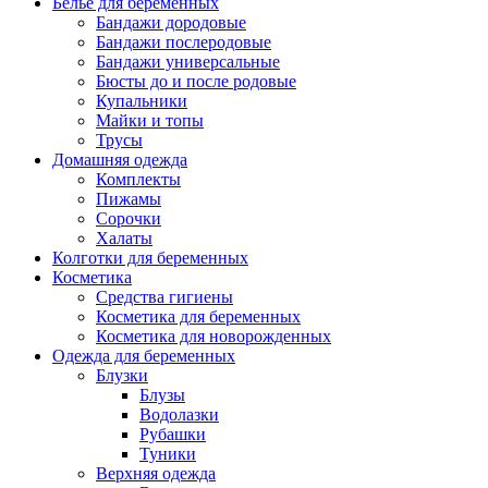
Белье для беременных
Бандажи дородовые
Бандажи послеродовые
Бандажи универсальные
Бюсты до и после родовые
Купальники
Майки и топы
Трусы
Домашняя одежда
Комплекты
Пижамы
Сорочки
Халаты
Колготки для беременных
Косметика
Cредства гигиены
Косметика для беременных
Косметика для новорожденных
Одежда для беременных
Блузки
Блузы
Водолазки
Рубашки
Туники
Верхняя одежда