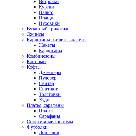
Ветровки
Куртки
Пальто
Плащи
Пуховики
Вязанный трикотаж
Джинсы
Кардиганы, жилеты, жакеты
Жакеты
Кардиганы
Комбинезоны
Костюмы
Кофты
Джемперы
Пуловер
Свитер
Свитшот
Толстовки
Худи
Платья, сарафаны
Платья
Сарафаны
Спортивные костюмы
Футболки
Лонгслив