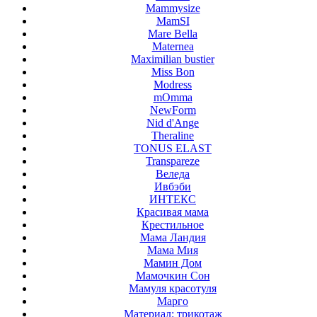
Mammysize
MamSI
Mare Bella
Maternea
Maximilian bustier
Miss Bon
Modress
mOmma
NewForm
Nid d'Ange
Theraline
TONUS ELAST
Transpareze
Веледа
Ивбэби
ИНТЕКС
Красивая мама
Крестильное
Мама Ландия
Мама Мия
Мамин Дом
Мамочкин Сон
Мамуля красотуля
Марго
Материал: трикотаж