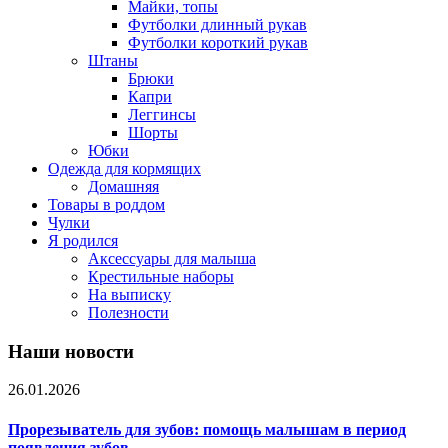
Майки, топы
Футболки длинный рукав
Футболки короткий рукав
Штаны
Брюки
Капри
Леггинсы
Шорты
Юбки
Одежда для кормящих
Домашняя
Товары в роддом
Чулки
Я родился
Аксессуары для малыша
Крестильные наборы
На выписку
Полезности
Наши новости
26.01.2026
Прорезыватель для зубов: помощь малышам в период
появления зубов