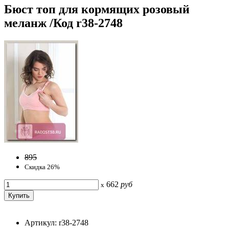
Бюст топ для кормящих розовый
меланж /Код r38-2748
895
Скидка 26%
662
руб
x
Артикул: r38-2748