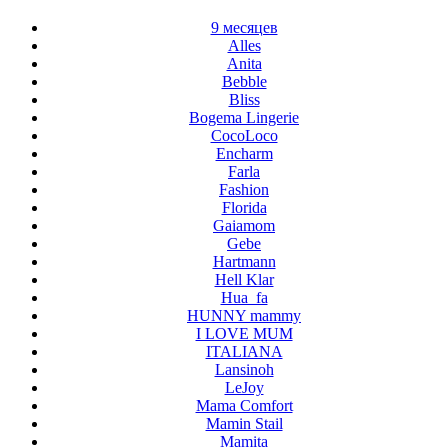
9 месяцев
Alles
Anita
Bebble
Bliss
Bogema Lingerie
CocoLoco
Encharm
Farla
Fashion
Florida
Gaiamom
Gebe
Hartmann
Hell Klar
Hua_fa
HUNNY mammy
I LOVE MUM
ITALIANA
Lansinoh
LeJoy
Mama Comfort
Mamin Stail
Mamita