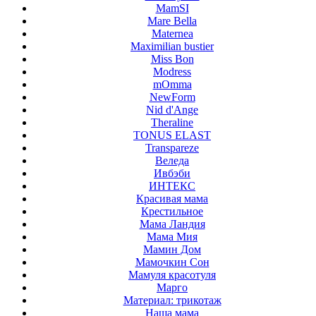
MamSI
Mare Bella
Maternea
Maximilian bustier
Miss Bon
Modress
mOmma
NewForm
Nid d'Ange
Theraline
TONUS ELAST
Transpareze
Веледа
Ивбэби
ИНТЕКС
Красивая мама
Крестильное
Мама Ландия
Мама Мия
Мамин Дом
Мамочкин Сон
Мамуля красотуля
Марго
Материал: трикотаж
Наша мама