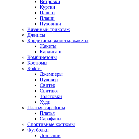
Ветровки
Куртки
Пальто
Плащи
Пуховики
Вязанный трикотаж
Джинсы
Кардиганы, жилеты, жакеты
Жакеты
Кардиганы
Комбинезоны
Костюмы
Кофты
Джемперы
Пуловер
Свитер
Свитшот
Толстовки
Худи
Платья, сарафаны
Платья
Сарафаны
Спортивные костюмы
Футболки
Лонгслив