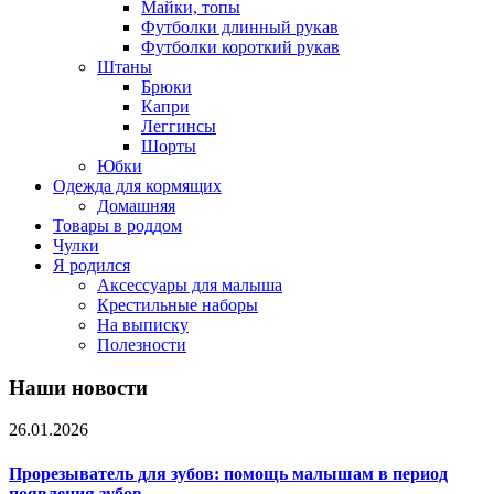
Майки, топы
Футболки длинный рукав
Футболки короткий рукав
Штаны
Брюки
Капри
Леггинсы
Шорты
Юбки
Одежда для кормящих
Домашняя
Товары в роддом
Чулки
Я родился
Аксессуары для малыша
Крестильные наборы
На выписку
Полезности
Наши новости
26.01.2026
Прорезыватель для зубов: помощь малышам в период
появления зубов