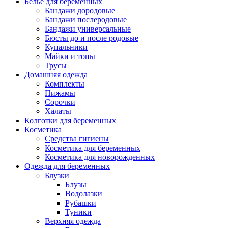
Белье для беременных
Бандажи дородовые
Бандажи послеродовые
Бандажи универсальные
Бюсты до и после родовые
Купальники
Майки и топы
Трусы
Домашняя одежда
Комплекты
Пижамы
Сорочки
Халаты
Колготки для беременных
Косметика
Cредства гигиены
Косметика для беременных
Косметика для новорожденных
Одежда для беременных
Блузки
Блузы
Водолазки
Рубашки
Туники
Верхняя одежда