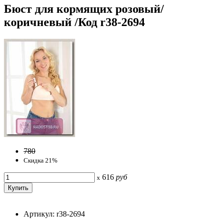
Бюст для кормящих розовый/
коричневый /Код r38-2694
780
Скидка 21%
616
руб
x
Артикул: r38-2694