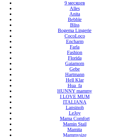
9 месяцев
Alles
Anita
Bebble
Bliss
Bogema Lingerie
CocoLoco
Encharm
Farla
Fashion
Florida
Gaiamom
Gebe
Hartmann
Hell Klar
Hua_fa
HUNNY mammy
I LOVE MUM
ITALIANA
Lansinoh
LeJoy
Mama Comfort
Mamin Stail
Mamita
Mammysize