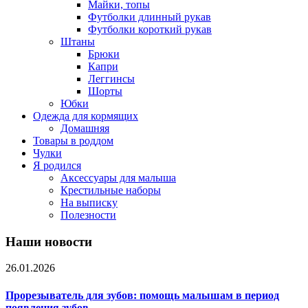
Майки, топы
Футболки длинный рукав
Футболки короткий рукав
Штаны
Брюки
Капри
Леггинсы
Шорты
Юбки
Одежда для кормящих
Домашняя
Товары в роддом
Чулки
Я родился
Аксессуары для малыша
Крестильные наборы
На выписку
Полезности
Наши новости
26.01.2026
Прорезыватель для зубов: помощь малышам в период
появления зубов