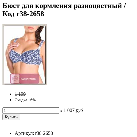
Бюст для кормления разноцветный /
Код r38-2658
1 199
Скидка 16%
1 007
руб
x
Артикул: r38-2658