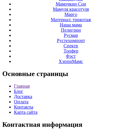
Мамочкин Сон
Мамуля красотуля
Марго
Материал: трикотаж
Наша мама
Пелигрин
Русмар
Рустехимпорт
Спектр
Топфер
Фэст
ХэппиМамс
Основные
страницы
Главная
Блог
Доставка
Оплата
Контакты
Карта сайта
Контактная
информация