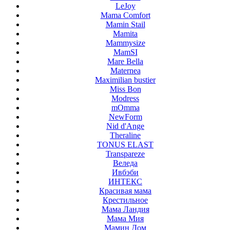
LeJoy
Mama Comfort
Mamin Stail
Mamita
Mammysize
MamSI
Mare Bella
Maternea
Maximilian bustier
Miss Bon
Modress
mOmma
NewForm
Nid d'Ange
Theraline
TONUS ELAST
Transpareze
Веледа
Ивбэби
ИНТЕКС
Красивая мама
Крестильное
Мама Ландия
Мама Мия
Мамин Дом