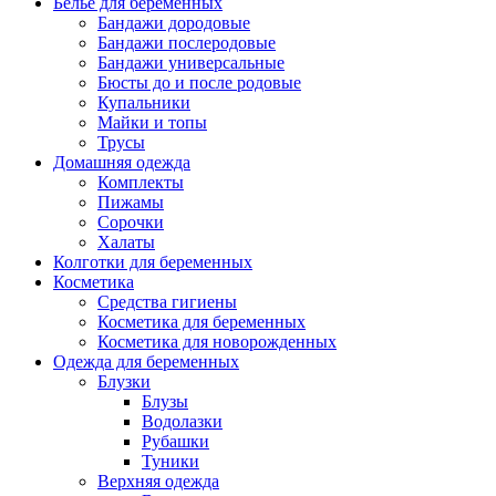
Белье для беременных
Бандажи дородовые
Бандажи послеродовые
Бандажи универсальные
Бюсты до и после родовые
Купальники
Майки и топы
Трусы
Домашняя одежда
Комплекты
Пижамы
Сорочки
Халаты
Колготки для беременных
Косметика
Cредства гигиены
Косметика для беременных
Косметика для новорожденных
Одежда для беременных
Блузки
Блузы
Водолазки
Рубашки
Туники
Верхняя одежда