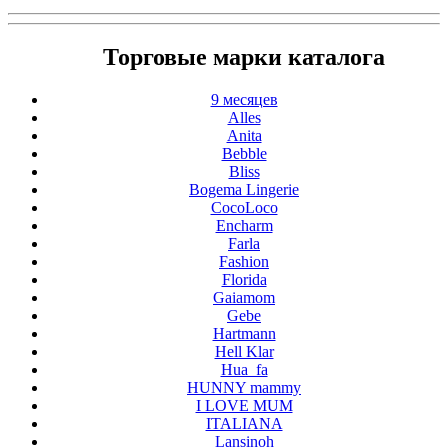
Торговые марки каталога
9 месяцев
Alles
Anita
Bebble
Bliss
Bogema Lingerie
CocoLoco
Encharm
Farla
Fashion
Florida
Gaiamom
Gebe
Hartmann
Hell Klar
Hua_fa
HUNNY mammy
I LOVE MUM
ITALIANA
Lansinoh