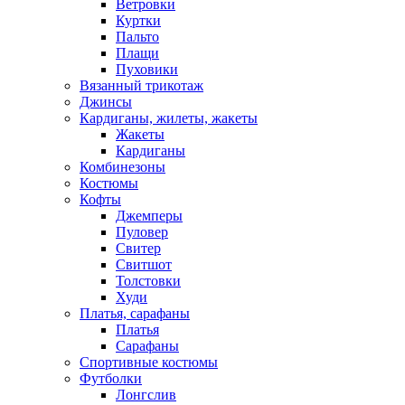
Ветровки
Куртки
Пальто
Плащи
Пуховики
Вязанный трикотаж
Джинсы
Кардиганы, жилеты, жакеты
Жакеты
Кардиганы
Комбинезоны
Костюмы
Кофты
Джемперы
Пуловер
Свитер
Свитшот
Толстовки
Худи
Платья, сарафаны
Платья
Сарафаны
Спортивные костюмы
Футболки
Лонгслив