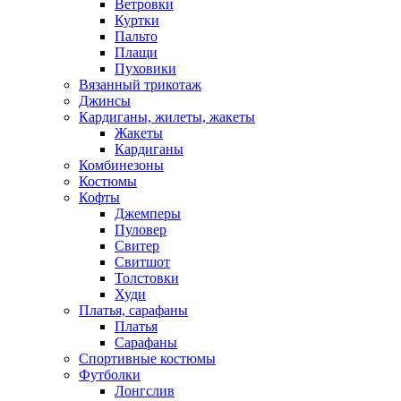
Ветровки
Куртки
Пальто
Плащи
Пуховики
Вязанный трикотаж
Джинсы
Кардиганы, жилеты, жакеты
Жакеты
Кардиганы
Комбинезоны
Костюмы
Кофты
Джемперы
Пуловер
Свитер
Свитшот
Толстовки
Худи
Платья, сарафаны
Платья
Сарафаны
Спортивные костюмы
Футболки
Лонгслив