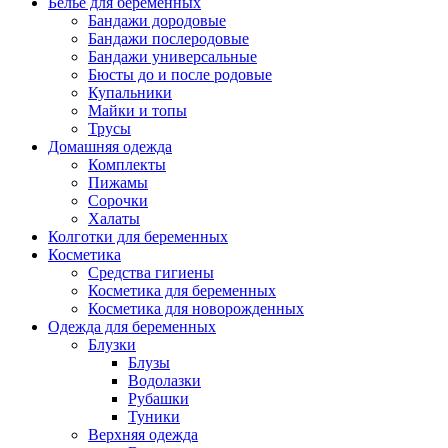
Белье для беременных
Бандажи дородовые
Бандажи послеродовые
Бандажи универсальные
Бюсты до и после родовые
Купальники
Майки и топы
Трусы
Домашняя одежда
Комплекты
Пижамы
Сорочки
Халаты
Колготки для беременных
Косметика
Cредства гигиены
Косметика для беременных
Косметика для новорожденных
Одежда для беременных
Блузки
Блузы
Водолазки
Рубашки
Туники
Верхняя одежда