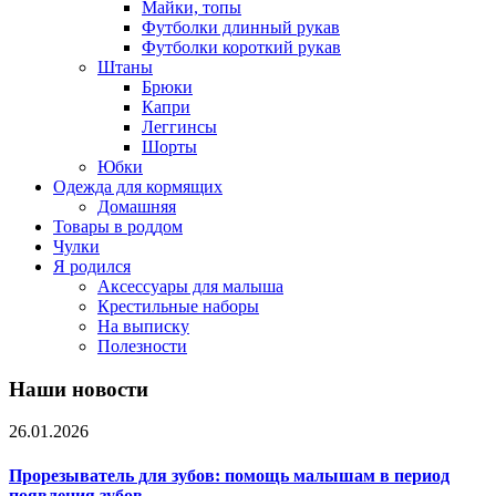
Майки, топы
Футболки длинный рукав
Футболки короткий рукав
Штаны
Брюки
Капри
Леггинсы
Шорты
Юбки
Одежда для кормящих
Домашняя
Товары в роддом
Чулки
Я родился
Аксессуары для малыша
Крестильные наборы
На выписку
Полезности
Наши новости
26.01.2026
Прорезыватель для зубов: помощь малышам в период
появления зубов