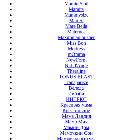
Mamin Stail
Mamita
Mammysize
MamSI
Mare Bella
Maternea
Maximilian bustier
Miss Bon
Modress
mOmma
NewForm
Nid d'Ange
Theraline
TONUS ELAST
Transpareze
Веледа
Ивбэби
ИНТЕКС
Красивая мама
Крестильное
Мама Ландия
Мама Мия
Мамин Дом
Мамочкин Сон
Мамуля красотуля