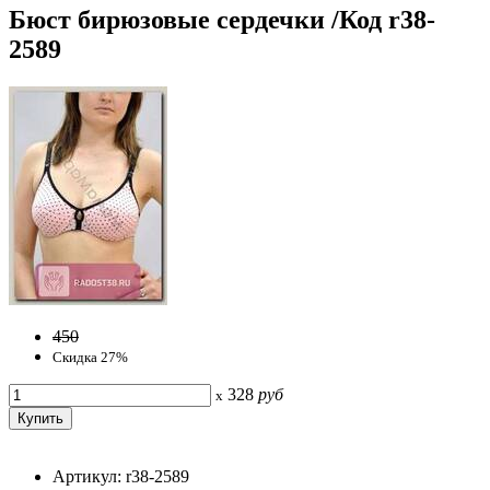
Бюст бирюзовые сердечки /Код r38-
2589
450
Скидка 27%
328
руб
x
Артикул: r38-2589