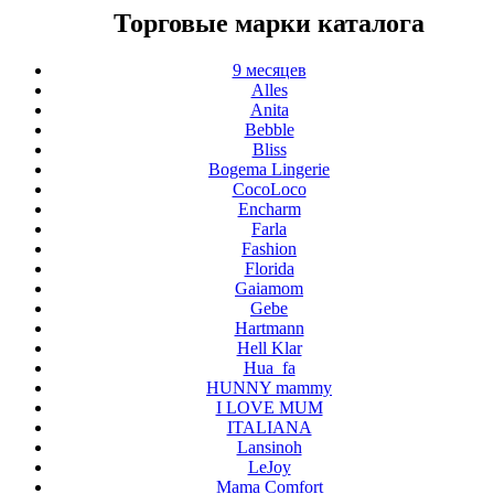
Торговые марки каталога
9 месяцев
Alles
Anita
Bebble
Bliss
Bogema Lingerie
CocoLoco
Encharm
Farla
Fashion
Florida
Gaiamom
Gebe
Hartmann
Hell Klar
Hua_fa
HUNNY mammy
I LOVE MUM
ITALIANA
Lansinoh
LeJoy
Mama Comfort