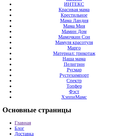
ИНТЕКС
Красивая мама
Крестильное
Мама Ландия
Мама Мия
Мамин Дом
Мамочкин Сон
Мамуля красотуля
Марго
Материал: трикотаж
Наша мама
Пелигрин
Русмар
Рустехимпорт
Спектр
Топфер
Фэст
ХэппиМамс
Основные
страницы
Главная
Блог
Доставка