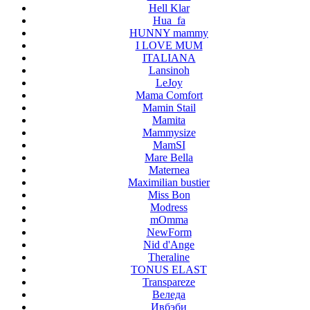
Hell Klar
Hua_fa
HUNNY mammy
I LOVE MUM
ITALIANA
Lansinoh
LeJoy
Mama Comfort
Mamin Stail
Mamita
Mammysize
MamSI
Mare Bella
Maternea
Maximilian bustier
Miss Bon
Modress
mOmma
NewForm
Nid d'Ange
Theraline
TONUS ELAST
Transpareze
Веледа
Ивбэби