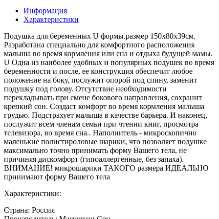
Информация
Характеристики
Подушка для беременных U формы.размер 150х80х39см.
Разработана специально для комфортного расположения
малыша во время кормления или сна и отдыха будущей мамы.
U Одна из наиболее удобных и популярных подушек во время
беременности и после, ее конструкция обеспечит любое
положение на боку, послужит опорой под спину, заменит
подушку под голову. Отсутствие необходимости
перекладывать при смене бокового направления, сохранит
крепкий сон. Создаст комфорт во время кормления малыша
грудью. Подстрахует малыша в качестве барьера. И наконец,
послужит всем членам семьи при чтении книг, просмотра
телевизора, во время сна.. Наполнитель - микроскопично
маленькие полистироловые шарики, что позволяет подушке
максимально точно принимать форму Вашего тела, не
причиняя дискомфорт (гипоаллергенные, без запаха).
ВНИМАНИЕ! микрошарики ТАКОГО размера ИДЕАЛЬНО
принимают форму Вашего тела
Характеристики:
Страна: Россия
Производитель: Мамочкин Сон