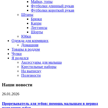
Майки, топы
Футболки длинный рукав
Футболки короткий рукав
Штаны
Брюки
Капри
Леггинсы
Шорты
Юбки
Одежда для кормящих
Домашняя
Товары в роддом
Чулки
Я родился
Аксессуары для малыша
Крестильные наборы
На выписку
Полезности
Наши новости
26.01.2026
Прорезыватель для зубов: помощь малышам в период
появления зубов