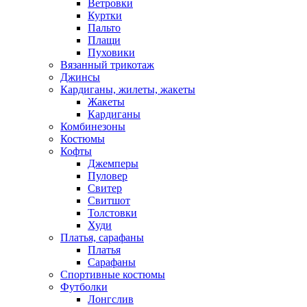
Ветровки
Куртки
Пальто
Плащи
Пуховики
Вязанный трикотаж
Джинсы
Кардиганы, жилеты, жакеты
Жакеты
Кардиганы
Комбинезоны
Костюмы
Кофты
Джемперы
Пуловер
Свитер
Свитшот
Толстовки
Худи
Платья, сарафаны
Платья
Сарафаны
Спортивные костюмы
Футболки
Лонгслив