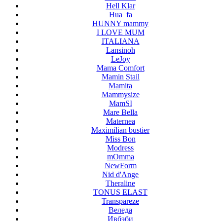
Hell Klar
Hua_fa
HUNNY mammy
I LOVE MUM
ITALIANA
Lansinoh
LeJoy
Mama Comfort
Mamin Stail
Mamita
Mammysize
MamSI
Mare Bella
Maternea
Maximilian bustier
Miss Bon
Modress
mOmma
NewForm
Nid d'Ange
Theraline
TONUS ELAST
Transpareze
Веледа
Ивбэби