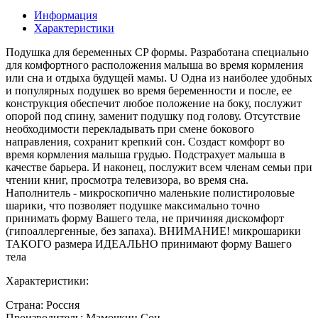
Информация
Характеристики
Подушка для беременных СP формы. Разработана специально
для комфортного расположения малыша во время кормления
или сна и отдыха будущей мамы. U Одна из наиболее удобных
и популярных подушек во время беременности и после, ее
конструкция обеспечит любое положение на боку, послужит
опорой под спину, заменит подушку под голову. Отсутствие
необходимости перекладывать при смене бокового
направления, сохранит крепкий сон. Создаст комфорт во
время кормления малыша грудью. Подстрахует малыша в
качестве барьера. И наконец, послужит всем членам семьи при
чтении книг, просмотра телевизора, во время сна.
Наполнитель - микроскопично маленькие полистироловые
шарики, что позволяет подушке максимально точно
принимать форму Вашего тела, не причиняя дискомфорт
(гипоаллергенные, без запаха). ВНИМАНИЕ! микрошарики
ТАКОГО размера ИДЕАЛЬНО принимают форму Вашего
тела
Характеристики:
Страна: Россия
Производитель: Мамочкин Сон