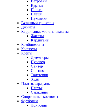
Ветровки
Куртки
Пальто
Плащи
Пуховики
Вязанный трикотаж
Джинсы
Кардиганы, жилеты, жакеты
Жакеты
Кардиганы
Комбинезоны
Костюмы
Кофты
Джемперы
Пуловер
Свитер
Свитшот
Толстовки
Худи
Платья, сарафаны
Платья
Сарафаны
Спортивные костюмы
Футболки
Лонгслив