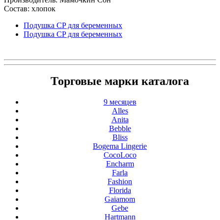
Состав: хлопок
Подушка CP для беременных
Подушка CP для беременных
Торговые марки каталога
9 месяцев
Alles
Anita
Bebble
Bliss
Bogema Lingerie
CocoLoco
Encharm
Farla
Fashion
Florida
Gaiamom
Gebe
Hartmann