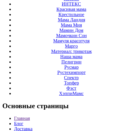
ИНТЕКС
Красивая мама
Крестильное
Мама Ландия
Мама Мия
Мамин Дом
Мамочкин Сон
Мамуля красотуля
Марго
Материал: трикотаж
Наша мама
Пелигрин
Русмар
Рустехимпорт
Спектр
Топфер
Фэст
ХэппиМамс
Основные
страницы
Главная
Блог
Доставка