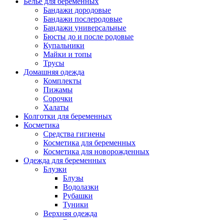
Белье для беременных
Бандажи дородовые
Бандажи послеродовые
Бандажи универсальные
Бюсты до и после родовые
Купальники
Майки и топы
Трусы
Домашняя одежда
Комплекты
Пижамы
Сорочки
Халаты
Колготки для беременных
Косметика
Cредства гигиены
Косметика для беременных
Косметика для новорожденных
Одежда для беременных
Блузки
Блузы
Водолазки
Рубашки
Туники
Верхняя одежда