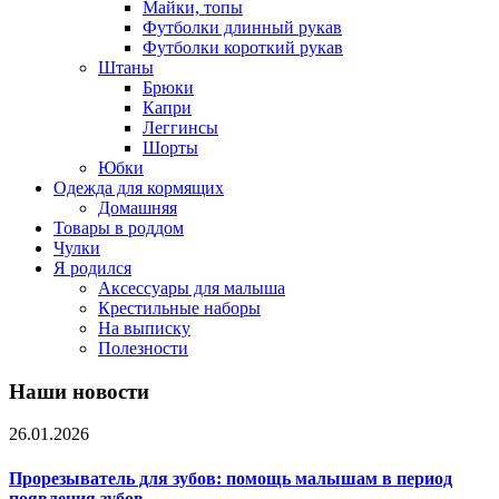
Майки, топы
Футболки длинный рукав
Футболки короткий рукав
Штаны
Брюки
Капри
Леггинсы
Шорты
Юбки
Одежда для кормящих
Домашняя
Товары в роддом
Чулки
Я родился
Аксессуары для малыша
Крестильные наборы
На выписку
Полезности
Наши новости
26.01.2026
Прорезыватель для зубов: помощь малышам в период
появления зубов