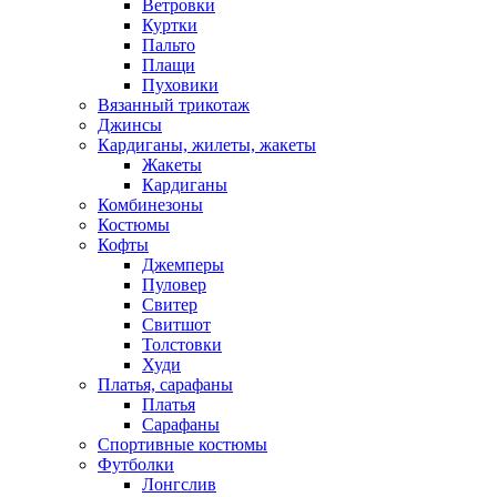
Ветровки
Куртки
Пальто
Плащи
Пуховики
Вязанный трикотаж
Джинсы
Кардиганы, жилеты, жакеты
Жакеты
Кардиганы
Комбинезоны
Костюмы
Кофты
Джемперы
Пуловер
Свитер
Свитшот
Толстовки
Худи
Платья, сарафаны
Платья
Сарафаны
Спортивные костюмы
Футболки
Лонгслив