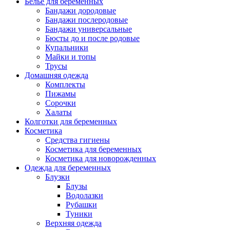
Белье для беременных
Бандажи дородовые
Бандажи послеродовые
Бандажи универсальные
Бюсты до и после родовые
Купальники
Майки и топы
Трусы
Домашняя одежда
Комплекты
Пижамы
Сорочки
Халаты
Колготки для беременных
Косметика
Cредства гигиены
Косметика для беременных
Косметика для новорожденных
Одежда для беременных
Блузки
Блузы
Водолазки
Рубашки
Туники
Верхняя одежда