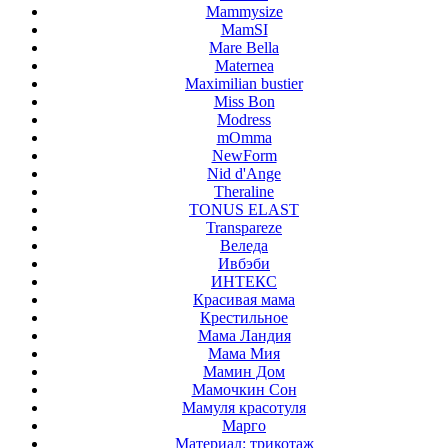
Mammysize
MamSI
Mare Bella
Maternea
Maximilian bustier
Miss Bon
Modress
mOmma
NewForm
Nid d'Ange
Theraline
TONUS ELAST
Transpareze
Веледа
Ивбэби
ИНТЕКС
Красивая мама
Крестильное
Мама Ландия
Мама Мия
Мамин Дом
Мамочкин Сон
Мамуля красотуля
Марго
Материал: трикотаж