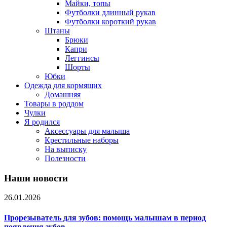
Майки, топы
Футболки длинный рукав
Футболки короткий рукав
Штаны
Брюки
Капри
Леггинсы
Шорты
Юбки
Одежда для кормящих
Домашняя
Товары в роддом
Чулки
Я родился
Аксессуары для малыша
Крестильные наборы
На выписку
Полезности
Наши новости
26.01.2026
Прорезыватель для зубов: помощь малышам в период
появления зубов