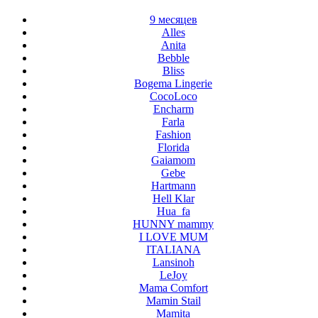
9 месяцев
Alles
Anita
Bebble
Bliss
Bogema Lingerie
CocoLoco
Encharm
Farla
Fashion
Florida
Gaiamom
Gebe
Hartmann
Hell Klar
Hua_fa
HUNNY mammy
I LOVE MUM
ITALIANA
Lansinoh
LeJoy
Mama Comfort
Mamin Stail
Mamita