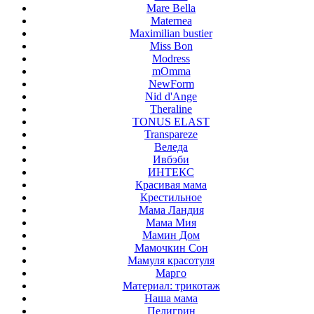
Mare Bella
Maternea
Maximilian bustier
Miss Bon
Modress
mOmma
NewForm
Nid d'Ange
Theraline
TONUS ELAST
Transpareze
Веледа
Ивбэби
ИНТЕКС
Красивая мама
Крестильное
Мама Ландия
Мама Мия
Мамин Дом
Мамочкин Сон
Мамуля красотуля
Марго
Материал: трикотаж
Наша мама
Пелигрин