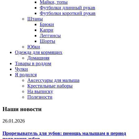
Майки, топы
Футболки длинный рукав
Футболки короткий рукав
Штаны
Брюки
Капри
Леггинсы
Шорты
Юбки
Одежда для кормящих
Домашняя
Товары в роддом
Чулки
Я родился
Аксессуары для малыша
Крестильные наборы
На выписку
Полезности
Наши новости
26.01.2026
Прорезыватель для зубов: помощь малышам в период
появления зубов