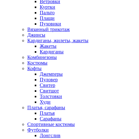
Ветровки
Куртки
Пальто
Плащи
Пуховики
Вязанный трикотаж
Джинсы
Кардиганы, жилеты, жакеты
Жакеты
Кардиганы
Комбинезоны
Костюмы
Кофты
Джемперы
Пуловер
Свитер
Свитшот
Толстовки
Худи
Платья, сарафаны
Платья
Сарафаны
Спортивные костюмы
Футболки
Лонгслив