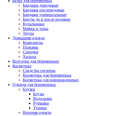
Белье для беременных
Бандажи дородовые
Бандажи послеродовые
Бандажи универсальные
Бюсты до и после родовые
Купальники
Майки и топы
Трусы
Домашняя одежда
Комплекты
Пижамы
Сорочки
Халаты
Колготки для беременных
Косметика
Cредства гигиены
Косметика для беременных
Косметика для новорожденных
Одежда для беременных
Блузки
Блузы
Водолазки
Рубашки
Туники
Верхняя одежда