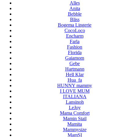
Alles
Anita
Bebble
Bliss
Bogema Lingerie
CocoLoco
Encharm
Farla
Fashion
Florida
Gaiamom
Gebe
Hartmann
Hell Klar
Hua_fa
HUNNY mammy
I LOVE MUM
ITALIANA
Lansinoh
LeJoy
Mama Comfort
Mamin Stail
Mamita
Mammysize
MamSI