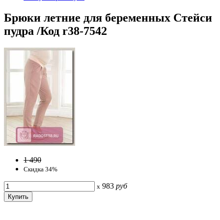
Брюки летние для беременных Стейси
пудра /Код r38-7542
1 490
Скидка 34%
983
руб
x