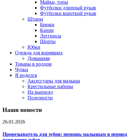
Майки, топы
Футболки длинный рукав
Футболки короткий рукав
Штаны
Брюки
Капри
Леггинсы
Шорты
Юбки
Одежда для кормящих
Домашняя
Товары в роддом
Чулки
Я родился
Аксессуары для малыша
Крестильные наборы
На выписку
Полезности
Наши новости
26.01.2026
Прорезыватель для зубов: помощь малышам в период
появления зубов