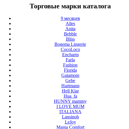
Торговые марки каталога
9 месяцев
Alles
Anita
Bebble
Bliss
Bogema Lingerie
CocoLoco
Encharm
Farla
Fashion
Florida
Gaiamom
Gebe
Hartmann
Hell Klar
Hua_fa
HUNNY mammy
I LOVE MUM
ITALIANA
Lansinoh
LeJoy
Mama Comfort