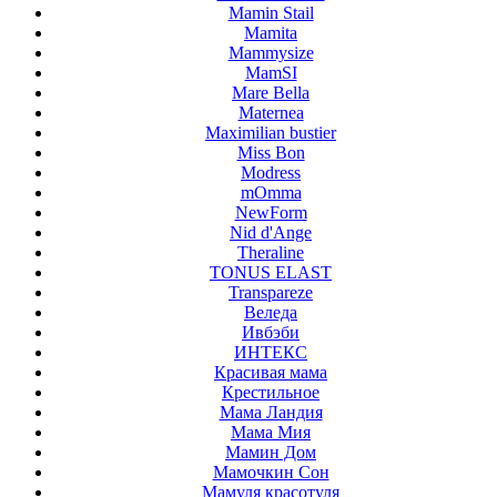
Mamin Stail
Mamita
Mammysize
MamSI
Mare Bella
Maternea
Maximilian bustier
Miss Bon
Modress
mOmma
NewForm
Nid d'Ange
Theraline
TONUS ELAST
Transpareze
Веледа
Ивбэби
ИНТЕКС
Красивая мама
Крестильное
Мама Ландия
Мама Мия
Мамин Дом
Мамочкин Сон
Мамуля красотуля