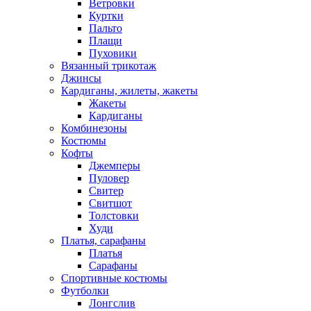
Ветровки
Куртки
Пальто
Плащи
Пуховики
Вязанный трикотаж
Джинсы
Кардиганы, жилеты, жакеты
Жакеты
Кардиганы
Комбинезоны
Костюмы
Кофты
Джемперы
Пуловер
Свитер
Свитшот
Толстовки
Худи
Платья, сарафаны
Платья
Сарафаны
Спортивные костюмы
Футболки
Лонгслив