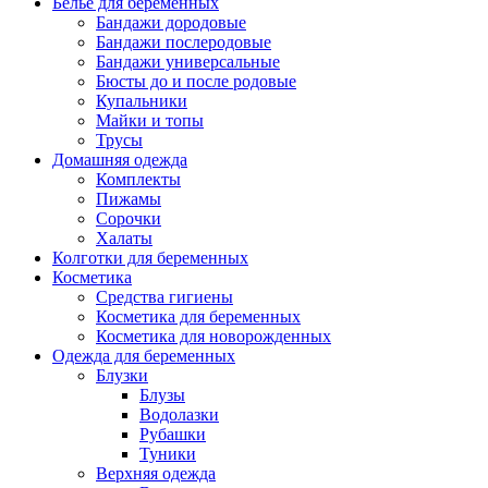
Белье для беременных
Бандажи дородовые
Бандажи послеродовые
Бандажи универсальные
Бюсты до и после родовые
Купальники
Майки и топы
Трусы
Домашняя одежда
Комплекты
Пижамы
Сорочки
Халаты
Колготки для беременных
Косметика
Cредства гигиены
Косметика для беременных
Косметика для новорожденных
Одежда для беременных
Блузки
Блузы
Водолазки
Рубашки
Туники
Верхняя одежда