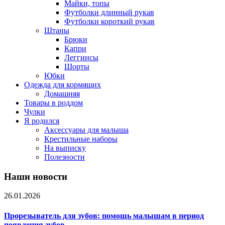
Майки, топы
Футболки длинный рукав
Футболки короткий рукав
Штаны
Брюки
Капри
Леггинсы
Шорты
Юбки
Одежда для кормящих
Домашняя
Товары в роддом
Чулки
Я родился
Аксессуары для малыша
Крестильные наборы
На выписку
Полезности
Наши новости
26.01.2026
Прорезыватель для зубов: помощь малышам в период
появления зубов