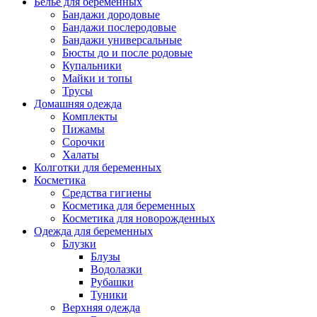
Белье для беременных
Бандажи дородовые
Бандажи послеродовые
Бандажи универсальные
Бюсты до и после родовые
Купальники
Майки и топы
Трусы
Домашняя одежда
Комплекты
Пижамы
Сорочки
Халаты
Колготки для беременных
Косметика
Cредства гигиены
Косметика для беременных
Косметика для новорожденных
Одежда для беременных
Блузки
Блузы
Водолазки
Рубашки
Туники
Верхняя одежда