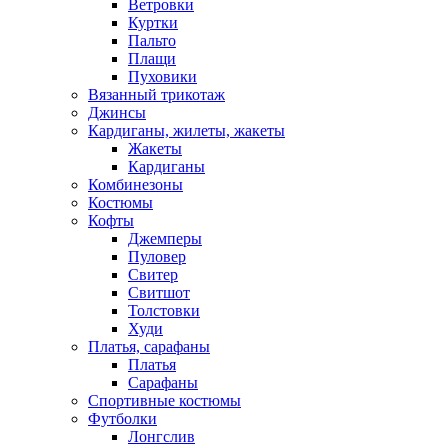
Ветровки
Куртки
Пальто
Плащи
Пуховики
Вязанный трикотаж
Джинсы
Кардиганы, жилеты, жакеты
Жакеты
Кардиганы
Комбинезоны
Костюмы
Кофты
Джемперы
Пуловер
Свитер
Свитшот
Толстовки
Худи
Платья, сарафаны
Платья
Сарафаны
Спортивные костюмы
Футболки
Лонгслив