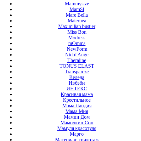
Mammysize
MamSI
Mare Bella
Maternea
Maximilian bustier
Miss Bon
Modress
mOmma
NewForm
Nid d'Ange
Theraline
TONUS ELAST
Transpareze
Веледа
Ивбэби
ИНТЕКС
Красивая мама
Крестильное
Мама Ландия
Мама Мия
Мамин Дом
Мамочкин Сон
Мамуля красотуля
Марго
Материал: трикотаж