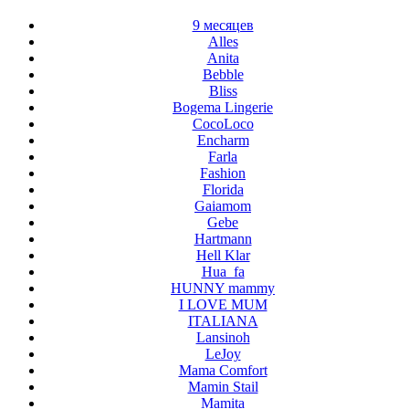
9 месяцев
Alles
Anita
Bebble
Bliss
Bogema Lingerie
CocoLoco
Encharm
Farla
Fashion
Florida
Gaiamom
Gebe
Hartmann
Hell Klar
Hua_fa
HUNNY mammy
I LOVE MUM
ITALIANA
Lansinoh
LeJoy
Mama Comfort
Mamin Stail
Mamita