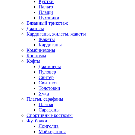
Куртки
Пальто
Плащи
Пуховики
Вязанный трикотаж
Джинсы
Кардиганы, жилеты, жакеты
Жакеты
Кардиганы
Комбинезоны
Костюмы
Кофты
Джемперы
Пуловер
Свитер
Свитшот
Толстовки
Худи
Платья, сарафаны
Платья
Сарафаны
Спортивные костюмы
Футболки
Лонгслив
Майки, топы