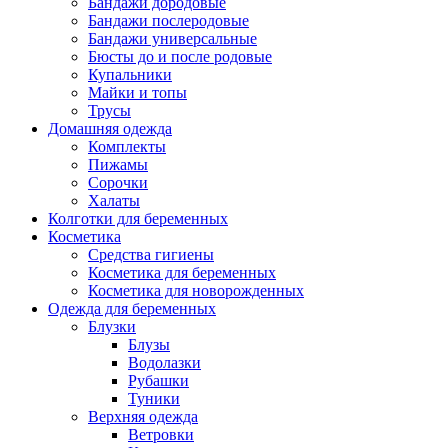
Бандажи дородовые
Бандажи послеродовые
Бандажи универсальные
Бюсты до и после родовые
Купальники
Майки и топы
Трусы
Домашняя одежда
Комплекты
Пижамы
Сорочки
Халаты
Колготки для беременных
Косметика
Cредства гигиены
Косметика для беременных
Косметика для новорожденных
Одежда для беременных
Блузки
Блузы
Водолазки
Рубашки
Туники
Верхняя одежда
Ветровки