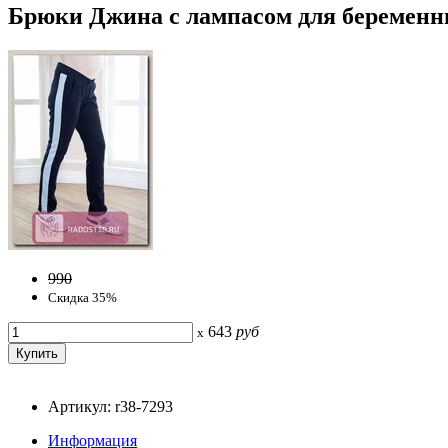
Брюки Джина с лампасом для беременны
990
Скидка 35%
643
руб
x
Артикул: r38-7293
Информация