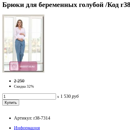
Брюки для беременных голубой /Код r38
2 250
Скидка 32%
1 530
руб
x
Артикул: r38-7314
Информация