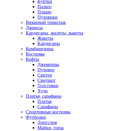
Куртки
Пальто
Плащи
Пуховики
Вязанный трикотаж
Джинсы
Кардиганы, жилеты, жакеты
Жакеты
Кардиганы
Комбинезоны
Костюмы
Кофты
Джемперы
Пуловер
Свитер
Свитшот
Толстовки
Худи
Платья, сарафаны
Платья
Сарафаны
Спортивные костюмы
Футболки
Лонгслив
Майки, топы