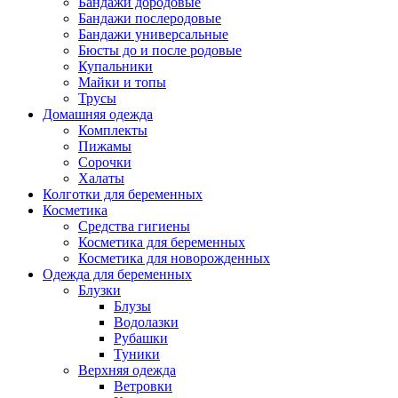
Бандажи дородовые
Бандажи послеродовые
Бандажи универсальные
Бюсты до и после родовые
Купальники
Майки и топы
Трусы
Домашняя одежда
Комплекты
Пижамы
Сорочки
Халаты
Колготки для беременных
Косметика
Cредства гигиены
Косметика для беременных
Косметика для новорожденных
Одежда для беременных
Блузки
Блузы
Водолазки
Рубашки
Туники
Верхняя одежда
Ветровки