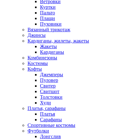
Ветровки
Куртки
Пальто
Плащи
Пуховики
Вязанный трикотаж
Джинсы
Кардиганы, жилеты, жакеты
Жакеты
Кардиганы
Комбинезоны
Костюмы
Кофты
Джемперы
Пуловер
Свитер
Свитшот
Толстовки
Худи
Платья, сарафаны
Платья
Сарафаны
Спортивные костюмы
Футболки
Лонгслив