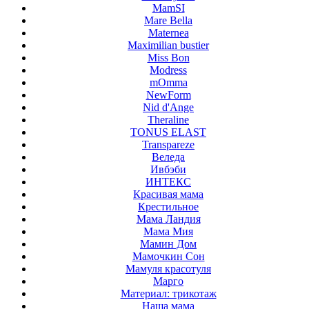
MamSI
Mare Bella
Maternea
Maximilian bustier
Miss Bon
Modress
mOmma
NewForm
Nid d'Ange
Theraline
TONUS ELAST
Transpareze
Веледа
Ивбэби
ИНТЕКС
Красивая мама
Крестильное
Мама Ландия
Мама Мия
Мамин Дом
Мамочкин Сон
Мамуля красотуля
Марго
Материал: трикотаж
Наша мама