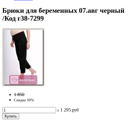
Брюки для беременных 07.авг черный
/Код r38-7299
1 850
Скидка 30%
1 295
руб
x