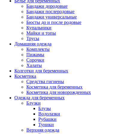
Белье для беременных
Бандажи дородовые
Бандажи послеродовые
Бандажи универсальные
Бюсты до и после родовые
Купальники
Майки и топы
Трусы
Домашняя одежда
Комплекты
Пижамы
Сорочки
Халаты
Колготки для беременных
Косметика
Cредства гигиены
Косметика для беременных
Косметика для новорожденных
Одежда для беременных
Блузки
Блузы
Водолазки
Рубашки
Туники
Верхняя одежда