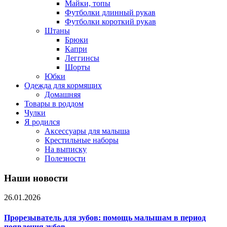
Майки, топы
Футболки длинный рукав
Футболки короткий рукав
Штаны
Брюки
Капри
Леггинсы
Шорты
Юбки
Одежда для кормящих
Домашняя
Товары в роддом
Чулки
Я родился
Аксессуары для малыша
Крестильные наборы
На выписку
Полезности
Наши новости
26.01.2026
Прорезыватель для зубов: помощь малышам в период
появления зубов