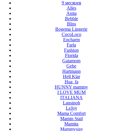
9 месяцев
Alles
Anita
Bebble
Bliss
Bogema Lingerie
CocoLoco
Encharm
Farla
Fashion
Florida
Gaiamom
Gebe
Hartmann
Hell Klar
Hua_fa
HUNNY mammy
I LOVE MUM
ITALIANA
Lansinoh
LeJoy
Mama Comfort
Mamin Stail
Mamita
Mammysize