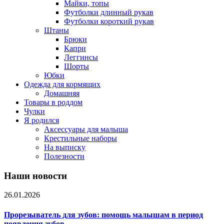
Майки, топы
Футболки длинный рукав
Футболки короткий рукав
Штаны
Брюки
Капри
Леггинсы
Шорты
Юбки
Одежда для кормящих
Домашняя
Товары в роддом
Чулки
Я родился
Аксессуары для малыша
Крестильные наборы
На выписку
Полезности
Наши новости
26.01.2026
Прорезыватель для зубов: помощь малышам в период
появления зубов