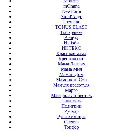
Modress
mOmma
NewForm
Nid d'Ange
Theraline
TONUS ELAST
Transpareze
Веледа
Ивбэби
ИНТЕКС
Красивая мама
Крестильное
Мама Ландия
Мама Мия
Мамин Дом
Мамочкин Сон
Мамуля красотуля
Марго
Материал: трикотаж
Наша мама
Пелигрин
Русмар
Рустехимпорт
Спектр
Топфер