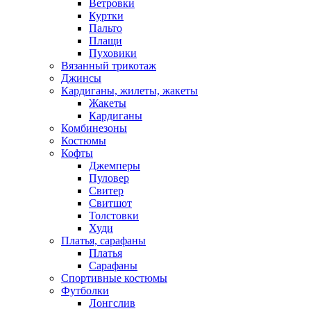
Ветровки
Куртки
Пальто
Плащи
Пуховики
Вязанный трикотаж
Джинсы
Кардиганы, жилеты, жакеты
Жакеты
Кардиганы
Комбинезоны
Костюмы
Кофты
Джемперы
Пуловер
Свитер
Свитшот
Толстовки
Худи
Платья, сарафаны
Платья
Сарафаны
Спортивные костюмы
Футболки
Лонгслив