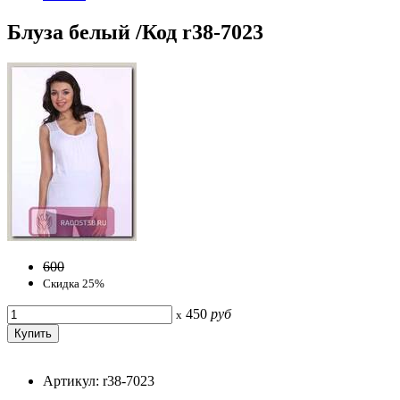
Блуза белый /Код r38-7023
600
Скидка 25%
450
руб
x
Артикул: r38-7023