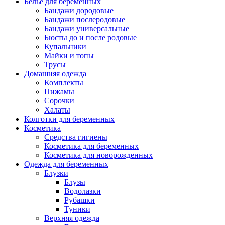
Белье для беременных
Бандажи дородовые
Бандажи послеродовые
Бандажи универсальные
Бюсты до и после родовые
Купальники
Майки и топы
Трусы
Домашняя одежда
Комплекты
Пижамы
Сорочки
Халаты
Колготки для беременных
Косметика
Cредства гигиены
Косметика для беременных
Косметика для новорожденных
Одежда для беременных
Блузки
Блузы
Водолазки
Рубашки
Туники
Верхняя одежда