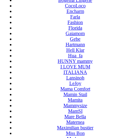
Bogema Lingerie
CocoLoco
Encharm
Farla
Fashion
Florida
Gaiamom
Gebe
Hartmann
Hell Klar
Hua_fa
HUNNY mammy
I LOVE MUM
ITALIANA
Lansinoh
LeJoy
Mama Comfort
Mamin Stail
Mamita
Mammysize
MamSI
Mare Bella
Maternea
Maximilian bustier
Miss Bon