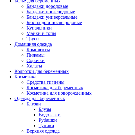
Белье для беременных
Бандажи дородовые
Бандажи послеродовые
Бандажи универсальные
Бюсты до и после родовые
Купальники
Майки и топы
Трусы
Домашняя одежда
Комплекты
Пижамы
Сорочки
Халаты
Колготки для беременных
Косметика
Cредства гигиены
Косметика для беременных
Косметика для новорожденных
Одежда для беременных
Блузки
Блузы
Водолазки
Рубашки
Туники
Верхняя одежда