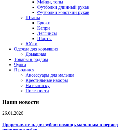
Майки, топы
Футболки длинный рукав
Футболки короткий рукав
Штаны
Брюки
Капри
Леггинсы
Шорты
Юбки
Одежда для кормящих
Домашняя
Товары в роддом
Чулки
Я родился
Аксессуары для малыша
Крестильные наборы
На выписку
Полезности
Наши новости
26.01.2026
Прорезыватель для зубов: помощь малышам в период
появления зубов