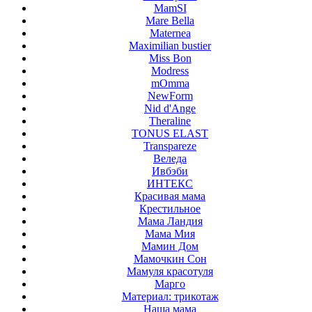
MamSI
Mare Bella
Maternea
Maximilian bustier
Miss Bon
Modress
mOmma
NewForm
Nid d'Ange
Theraline
TONUS ELAST
Transpareze
Веледа
Ивбэби
ИНТЕКС
Красивая мама
Крестильное
Мама Ландия
Мама Мия
Мамин Дом
Мамочкин Сон
Мамуля красотуля
Марго
Материал: трикотаж
Наша мама