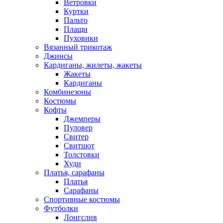
Ветровки
Куртки
Пальто
Плащи
Пуховики
Вязанный трикотаж
Джинсы
Кардиганы, жилеты, жакеты
Жакеты
Кардиганы
Комбинезоны
Костюмы
Кофты
Джемперы
Пуловер
Свитер
Свитшот
Толстовки
Худи
Платья, сарафаны
Платья
Сарафаны
Спортивные костюмы
Футболки
Лонгслив