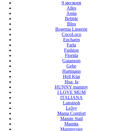
9 месяцев
Alles
Anita
Bebble
Bliss
Bogema Lingerie
CocoLoco
Encharm
Farla
Fashion
Florida
Gaiamom
Gebe
Hartmann
Hell Klar
Hua_fa
HUNNY mammy
I LOVE MUM
ITALIANA
Lansinoh
LeJoy
Mama Comfort
Mamin Stail
Mamita
Mammysize