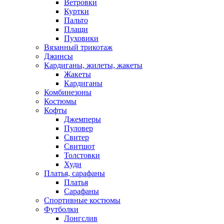
Ветровки
Куртки
Пальто
Плащи
Пуховики
Вязанный трикотаж
Джинсы
Кардиганы, жилеты, жакеты
Жакеты
Кардиганы
Комбинезоны
Костюмы
Кофты
Джемперы
Пуловер
Свитер
Свитшот
Толстовки
Худи
Платья, сарафаны
Платья
Сарафаны
Спортивные костюмы
Футболки
Лонгслив