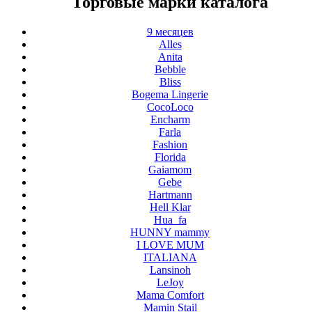
Торговые марки каталога
9 месяцев
Alles
Anita
Bebble
Bliss
Bogema Lingerie
CocoLoco
Encharm
Farla
Fashion
Florida
Gaiamom
Gebe
Hartmann
Hell Klar
Hua_fa
HUNNY mammy
I LOVE MUM
ITALIANA
Lansinoh
LeJoy
Mama Comfort
Mamin Stail