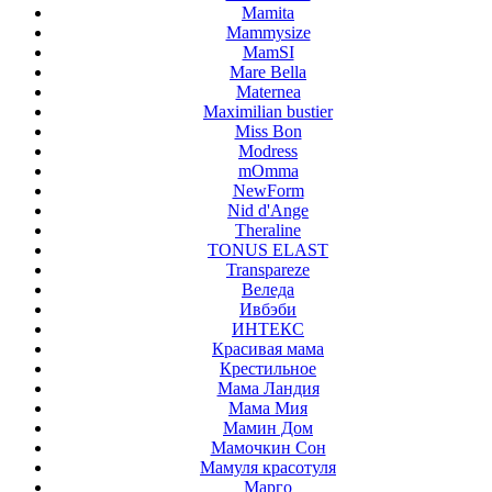
Mamita
Mammysize
MamSI
Mare Bella
Maternea
Maximilian bustier
Miss Bon
Modress
mOmma
NewForm
Nid d'Ange
Theraline
TONUS ELAST
Transpareze
Веледа
Ивбэби
ИНТЕКС
Красивая мама
Крестильное
Мама Ландия
Мама Мия
Мамин Дом
Мамочкин Сон
Мамуля красотуля
Марго