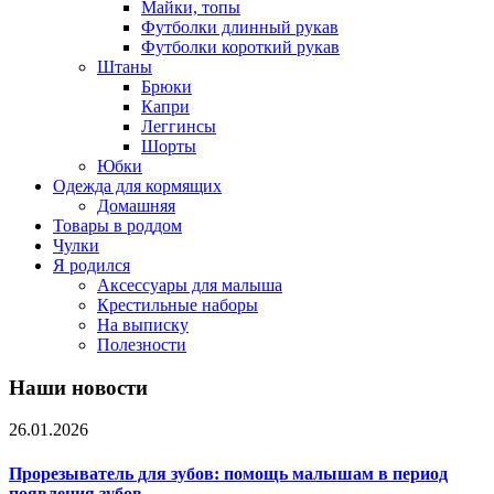
Майки, топы
Футболки длинный рукав
Футболки короткий рукав
Штаны
Брюки
Капри
Леггинсы
Шорты
Юбки
Одежда для кормящих
Домашняя
Товары в роддом
Чулки
Я родился
Аксессуары для малыша
Крестильные наборы
На выписку
Полезности
Наши новости
26.01.2026
Прорезыватель для зубов: помощь малышам в период
появления зубов