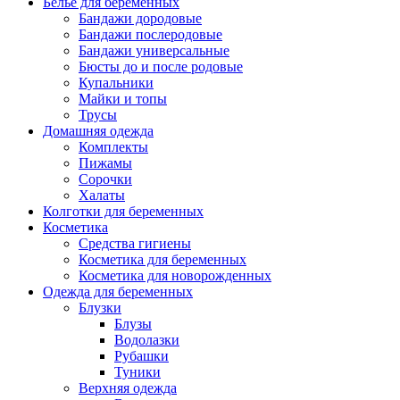
Белье для беременных
Бандажи дородовые
Бандажи послеродовые
Бандажи универсальные
Бюсты до и после родовые
Купальники
Майки и топы
Трусы
Домашняя одежда
Комплекты
Пижамы
Сорочки
Халаты
Колготки для беременных
Косметика
Cредства гигиены
Косметика для беременных
Косметика для новорожденных
Одежда для беременных
Блузки
Блузы
Водолазки
Рубашки
Туники
Верхняя одежда