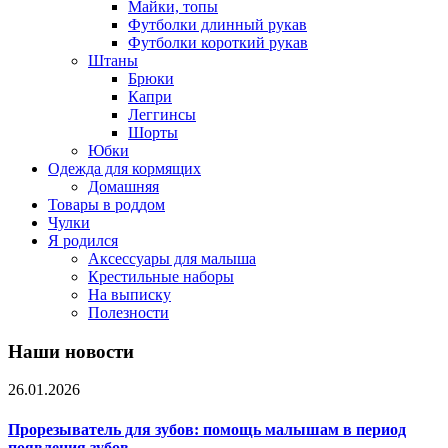
Майки, топы
Футболки длинный рукав
Футболки короткий рукав
Штаны
Брюки
Капри
Леггинсы
Шорты
Юбки
Одежда для кормящих
Домашняя
Товары в роддом
Чулки
Я родился
Аксессуары для малыша
Крестильные наборы
На выписку
Полезности
Наши новости
26.01.2026
Прорезыватель для зубов: помощь малышам в период
появления зубов