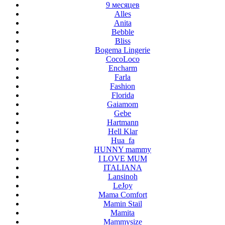
9 месяцев
Alles
Anita
Bebble
Bliss
Bogema Lingerie
CocoLoco
Encharm
Farla
Fashion
Florida
Gaiamom
Gebe
Hartmann
Hell Klar
Hua_fa
HUNNY mammy
I LOVE MUM
ITALIANA
Lansinoh
LeJoy
Mama Comfort
Mamin Stail
Mamita
Mammysize