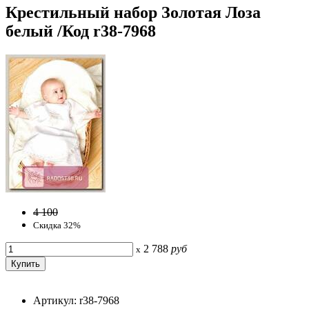
Крестильный набор Золотая Лоза
белый /Код r38-7968
4 100
Скидка 32%
2 788
руб
x
Артикул: r38-7968