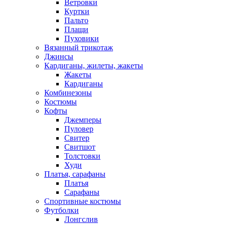
Ветровки
Куртки
Пальто
Плащи
Пуховики
Вязанный трикотаж
Джинсы
Кардиганы, жилеты, жакеты
Жакеты
Кардиганы
Комбинезоны
Костюмы
Кофты
Джемперы
Пуловер
Свитер
Свитшот
Толстовки
Худи
Платья, сарафаны
Платья
Сарафаны
Спортивные костюмы
Футболки
Лонгслив