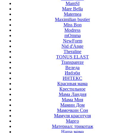
MamSI
Mare Bella
Maternea
Maximilian bustier
Miss Bon
Modress
mOmma
NewForm
Nid d'Ange
Theraline
TONUS ELAST
Transpareze
Веледа
Ивбэби
ИНТЕКС
Красивая мама
Крестильное
Мама Ландия
Мама Мия
Мамин Дом
Мамочкин Сон
Мамуля красотуля
Марго
Материал: трикотаж
Наша мама