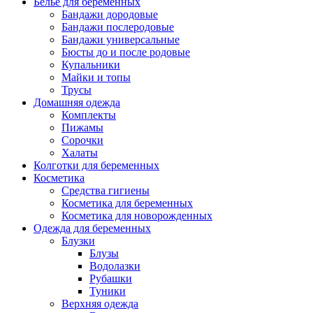
Белье для беременных
Бандажи дородовые
Бандажи послеродовые
Бандажи универсальные
Бюсты до и после родовые
Купальники
Майки и топы
Трусы
Домашняя одежда
Комплекты
Пижамы
Сорочки
Халаты
Колготки для беременных
Косметика
Cредства гигиены
Косметика для беременных
Косметика для новорожденных
Одежда для беременных
Блузки
Блузы
Водолазки
Рубашки
Туники
Верхняя одежда