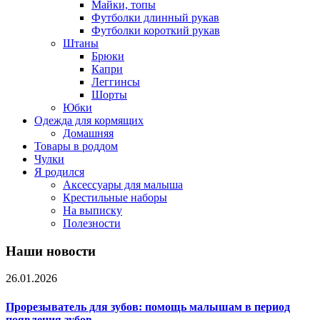
Майки, топы
Футболки длинный рукав
Футболки короткий рукав
Штаны
Брюки
Капри
Леггинсы
Шорты
Юбки
Одежда для кормящих
Домашняя
Товары в роддом
Чулки
Я родился
Аксессуары для малыша
Крестильные наборы
На выписку
Полезности
Наши новости
26.01.2026
Прорезыватель для зубов: помощь малышам в период
появления зубов