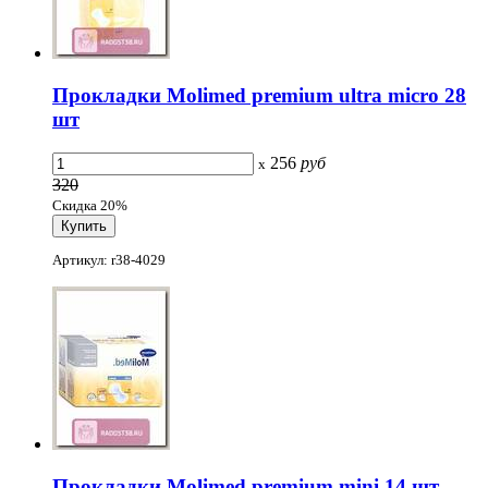
Прокладки Molimed premium ultra micro 28
шт
256
руб
x
320
Скидка 20%
Артикул: r38-4029
Прокладки Molimed premium mini 14 шт