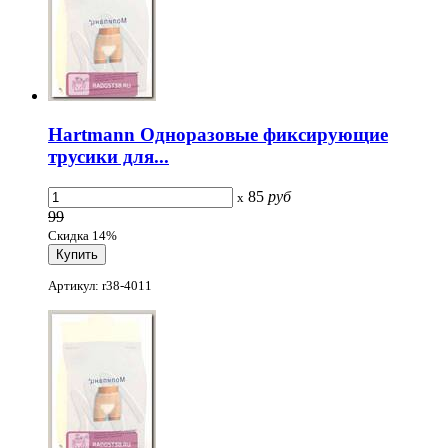
Hartmann Одноразовые фиксирующие
трусики для...
85
руб
x
99
Скидка 14%
Артикул: r38-4011