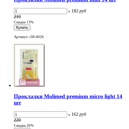
182
руб
x
210
Скидка 13%
Артикул: r38-4026
Прокладки Molimed premium micro light 14
шт
162
руб
x
220
Скидка 26%