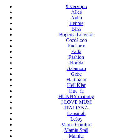
9 месяцев
Alles
Anita
Bebble
Bliss
Bogema Lingerie
CocoLoco
Encharm
Farla
Fashion
Florida
Gaiamom
Gebe
Hartmann
Hell Klar
Hua_fa
HUNNY mammy
I LOVE MUM
ITALIANA
Lansinoh
LeJoy
Mama Comfort
Mamin Stail
Mamita