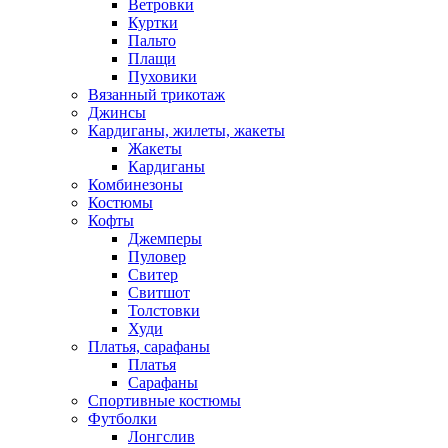
Ветровки
Куртки
Пальто
Плащи
Пуховики
Вязанный трикотаж
Джинсы
Кардиганы, жилеты, жакеты
Жакеты
Кардиганы
Комбинезоны
Костюмы
Кофты
Джемперы
Пуловер
Свитер
Свитшот
Толстовки
Худи
Платья, сарафаны
Платья
Сарафаны
Спортивные костюмы
Футболки
Лонгслив