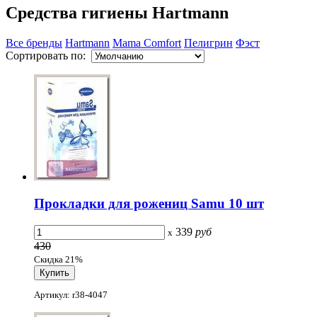
Cредства гигиены Hartmann
Все бренды
Hartmann
Mama Comfort
Пелигрин
Фэст
Сортировать по:
Прокладки для рожениц Samu 10 шт
339
руб
x
430
Скидка 21%
Артикул: r38-4047