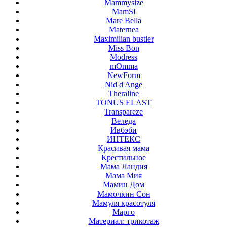
Mammysize
MamSI
Mare Bella
Maternea
Maximilian bustier
Miss Bon
Modress
mOmma
NewForm
Nid d'Ange
Theraline
TONUS ELAST
Transpareze
Веледа
Ивбэби
ИНТЕКС
Красивая мама
Крестильное
Мама Ландия
Мама Мия
Мамин Дом
Мамочкин Сон
Мамуля красотуля
Марго
Материал: трикотаж