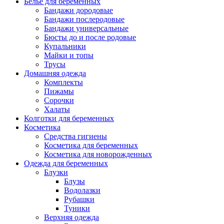
Белье для беременных
Бандажи дородовые
Бандажи послеродовые
Бандажи универсальные
Бюсты до и после родовые
Купальники
Майки и топы
Трусы
Домашняя одежда
Комплекты
Пижамы
Сорочки
Халаты
Колготки для беременных
Косметика
Cредства гигиены
Косметика для беременных
Косметика для новорожденных
Одежда для беременных
Блузки
Блузы
Водолазки
Рубашки
Туники
Верхняя одежда