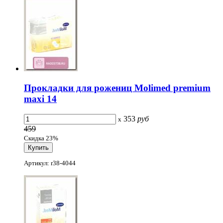
Прокладки для рожениц Molimed premium
maxi 14
353
руб
x
459
Скидка 23%
Артикул: r38-4044