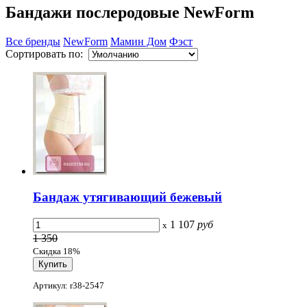
Бандажи послеродовые NewForm
Все бренды
NewForm
Мамин Дом
Фэст
Сортировать по:
Бандаж утягивающий бежевый
1 107
руб
x
1 350
Скидка 18%
Артикул: r38-2547