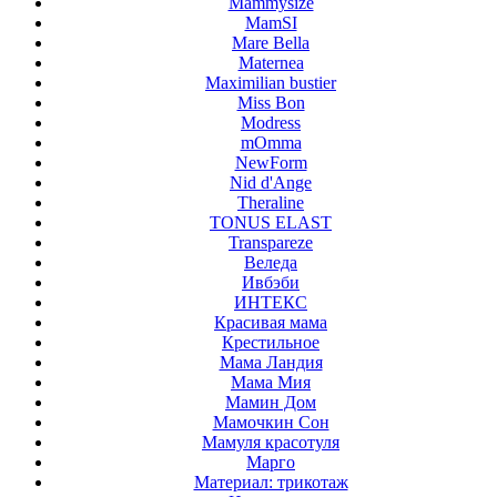
Mammysize
MamSI
Mare Bella
Maternea
Maximilian bustier
Miss Bon
Modress
mOmma
NewForm
Nid d'Ange
Theraline
TONUS ELAST
Transpareze
Веледа
Ивбэби
ИНТЕКС
Красивая мама
Крестильное
Мама Ландия
Мама Мия
Мамин Дом
Мамочкин Сон
Мамуля красотуля
Марго
Материал: трикотаж