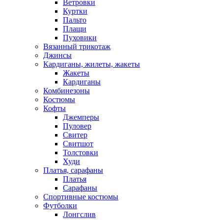
Ветровки
Куртки
Пальто
Плащи
Пуховики
Вязанный трикотаж
Джинсы
Кардиганы, жилеты, жакеты
Жакеты
Кардиганы
Комбинезоны
Костюмы
Кофты
Джемперы
Пуловер
Свитер
Свитшот
Толстовки
Худи
Платья, сарафаны
Платья
Сарафаны
Спортивные костюмы
Футболки
Лонгслив