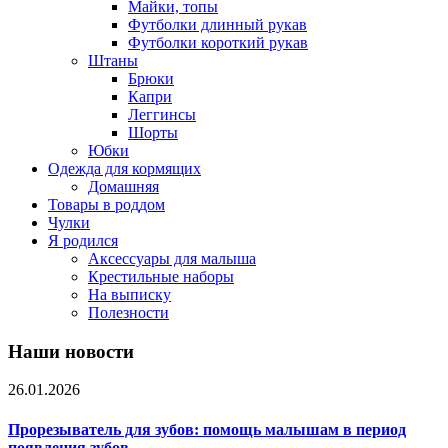
Майки, топы
Футболки длинный рукав
Футболки короткий рукав
Штаны
Брюки
Капри
Леггинсы
Шорты
Юбки
Одежда для кормящих
Домашняя
Товары в роддом
Чулки
Я родился
Аксессуары для малыша
Крестильные наборы
На выписку
Полезности
Наши новости
26.01.2026
Прорезыватель для зубов: помощь малышам в период
появления зубов