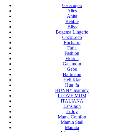
9 месяцев
Alles
Anita
Bebble
Bliss
Bogema Lingerie
CocoLoco
Encharm
Farla
Fashion
Florida
Gaiamom
Gebe
Hartmann
Hell Klar
Hua_fa
HUNNY mammy
I LOVE MUM
ITALIANA
Lansinoh
LeJoy
Mama Comfort
Mamin Stail
Mamita