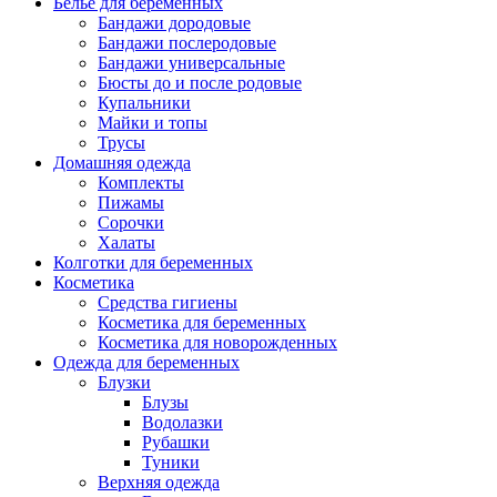
Белье для беременных
Бандажи дородовые
Бандажи послеродовые
Бандажи универсальные
Бюсты до и после родовые
Купальники
Майки и топы
Трусы
Домашняя одежда
Комплекты
Пижамы
Сорочки
Халаты
Колготки для беременных
Косметика
Cредства гигиены
Косметика для беременных
Косметика для новорожденных
Одежда для беременных
Блузки
Блузы
Водолазки
Рубашки
Туники
Верхняя одежда